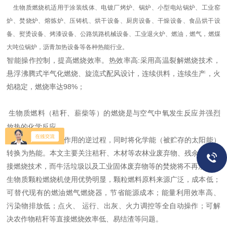
生物质燃烧机适用于涂装线体、电镀厂烤炉、锅炉、小型电站锅炉、工业窑
炉、焚烧炉、熔炼炉、压铸机、烘干设备、厨房设备、干燥设备、食品烘干设
备、熨烫设备、烤漆设备、公路筑路机械设备、工业退火炉、燃油，燃气，燃煤
大吨位锅炉，沥青加热设备等各种热能行业。
智能操作控制，提高燃烧效率。热效率高:采用高温裂解燃烧技术，
悬浮沸腾式半气化燃烧、旋流式配风设计，连续供料，连续生产，火
焰稳定，燃烧率达98%；
生物质燃料（秸秆、薪柴等）的燃烧是与空气中氧发生反应并强烈
放热的化学反应。
反应总效果是光合作用的逆过程，同时将化学能（被贮存的太阳能）
转换为热能。本文主要关注秸秆、木材等农林业废弃物、残余物的直
接燃烧技术，而牛活垃圾以及工业固体废弃物等的焚烧将不再涉及。
生物质颗粒燃烧机使用优势明显，颗粒燃料原料来源广泛，成本低；
可替代现有的燃油燃气燃烧器，节省能源成本；能量利用效率高、
污染物排放低；点火、 运行、出灰、火力调控等全自动操作；可解
决农作物秸秆等直接燃烧效率低、易结渣等问题。