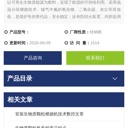
以可再生生物质能源为燃料，实现了能源的可持续利用。采用低
温分段燃烧技术、烟气中氮的氧化物、二氧化硫、灰尘等排放
低，是煤炉等的替代品；安全稳定；设有防回火装置，内胆选用
耐高温高铝砖特殊工艺砌筑外侧高温骨料一次浇筑真正实现了双
层保护使之更坚固更耐用。
产品型号：
厂商性质：
经销商
更新时间：
2020-09-09
访 问 量：
1514
产品咨询
联系我们
产品目录
相关文章
安装生物质颗粒燃烧机技术数控文章
生物质颗粒热风炉产品特点