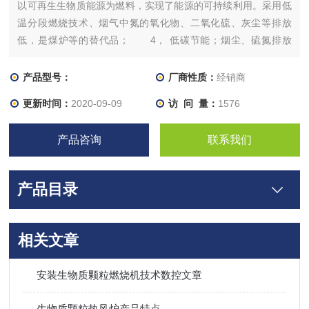
以可再生生物质能源为燃料，实现了能源的可持续利用。采用低
温分段燃烧技术、烟气中氮的氧化物、二氧化硫、灰尘等排放
低，是煤炉等的替代品； 4， 低碳节能；烟尘、硫氮排放
低，二氧化碳*，运行成本比燃油、燃气降低40-60%。
产品型号：
厂商性质：
经销商
更新时间：
2020-09-09
访 问 量：
1576
产品咨询
联系我们
产品目录
相关文章
安装生物质颗粒燃烧机技术数控文章
生物质颗粒热风炉产品特点