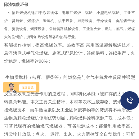
除渣智能环保
生物质燃烧机适用于涂装线体、电镀厂烤炉、锅炉、小型电站锅炉、工业窑
炉、焚烧炉、熔炼炉、压铸机、烘干设备、厨房设备、干燥设备、食品烘干设
备、熨烫设备、烤漆设备、公路筑路机械设备、工业退火炉、燃油，燃气，燃煤
大吨位锅炉，沥青加热设备等各种热能行业。
智能操作控制，提高燃烧效率。热效率高:采用高温裂解燃烧技术，
悬浮沸腾式半气化燃烧、旋流式配风设计，连续供料，连续生产，火
焰稳定，燃烧率达98%；
生物质燃料（秸秆、薪柴等）的燃烧是与空气中氧发生反应并强烈
放热的化学反应。
反应总效果是光合作用的逆过程，同时将化学能（被贮存的太阳能）
转换为热能。本文主要关注秸秆、木材等农林业废弃物、残余物的直
接燃烧技术，而牛活垃圾以及工业固体废弃物等的焚烧将不再涉及。
生物质颗粒燃烧机使用优势明显，颗粒燃料原料来源广泛，成本低；
可替代现有的燃油燃气燃烧器，节省能源成本；能量利用效率高、
污染物排放低；点火、 运行、出灰、火力调控等全自动操作；可解