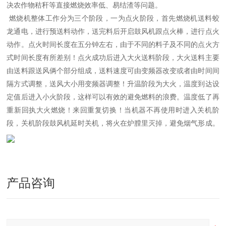
决农作物秸秆等直接燃烧效率低、易结渣等问题。
燃烧机整体工作分为三个阶段，一为点火阶段，首先燃烧机送料蛟
龙通电，进行预送料动作，送完料后开启鼓风机跟点火棒，进行点火
动作。点火时间长度在五分钟左右，由于不同的料子及不同的点火方
式时间长度有所差别！点火成功后进入大火送料阶段，大火送料主要
由送料跟送风俩个部分组成，送料速度可由变频器改变或者由时间间
隔方式调整，送风大小用变频器调整！升温阶段为大火，温度到达设
定值后进入小火阶段，这样可以有效的避免燃料的浪费。温度低了再
重新回执大火燃烧！来回重复切换！当机器不再使用时进入关机阶
段，关机阶段鼓风机延时关机，将火在炉膛里灭掉，避免烟气形成。
产品咨询