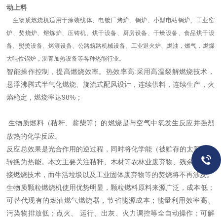
动上料
生物质燃烧机适用于涂装线体、电镀厂烤炉、锅炉、小型电站锅炉、工业窑
炉、焚烧炉、熔炼炉、压铸机、烘干设备、厨房设备、干燥设备、食品烘干设
备、熨烫设备、烤漆设备、公路筑路机械设备、工业退火炉、燃油，燃气，燃煤
大吨位锅炉，沥青加热设备等各种热能行业。
智能操作控制，提高燃烧效率。热效率高:采用高温裂解燃烧技术，
悬浮沸腾式半气化燃烧、旋流式配风设计，连续供料，连续生产，火
焰稳定，燃烧率达98%；
生物质燃料（秸秆、薪柴等）的燃烧是与空气中氧发生反应并强烈
放热的化学反应。
反应总效果是光合作用的逆过程，同时将化学能（被贮存的太阳能）
转换为热能。本文主要关注秸秆、木材等农林业废弃物、残余物的直
接燃烧技术，而牛活垃圾以及工业固体废弃物等的焚烧将不再涉及。
生物质颗粒燃烧机使用优势明显，颗粒燃料原料来源广泛，成本低；
可替代现有的燃油燃气燃烧器，节省能源成本；能量利用效率高、
污染物排放低；点火、 运行、出灰、火力调控等全自动操作；可解