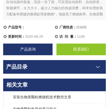
自动化操作面板，讯息一目了然，可实现自动投料，自动排渣，
智能调节，火力大小，减少人力输出的热值浪费，科学合理的风
力配备和便捷的微调处理使燃烧*，地提高了燃烧效率。生物质颗
粒燃烧机使用优势明显，颗粒燃料原料来源广泛，成本低；可替
代现有的燃油燃气燃烧器，节省能源成本；能量利用效率高、 污
产品型号：
厂商性质：
经销商
染物排放低；点火、 运行、出灰、火力调控等全自动操作；可解
更新时间：
2020-08-29
访 问 量：
1108
决农作物秸秆等
产品咨询
联系我们
产品目录
相关文章
安装生物质颗粒燃烧机技术数控文章
生物质颗粒热风炉产品特点