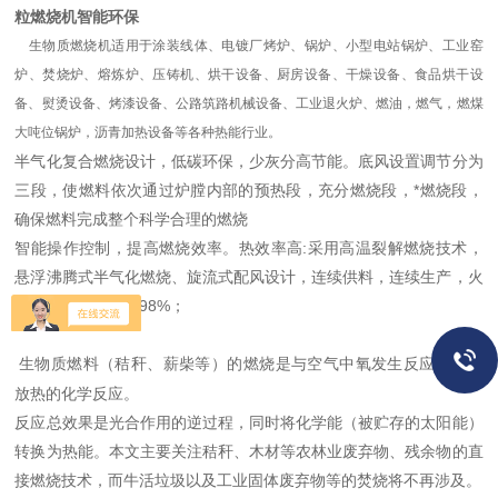
粒燃烧机智能环保
生物质燃烧机适用于涂装线体、电镀厂烤炉、锅炉、小型电站锅炉、工业窑
炉、焚烧炉、熔炼炉、压铸机、烘干设备、厨房设备、干燥设备、食品烘干设
备、熨烫设备、烤漆设备、公路筑路机械设备、工业退火炉、燃油，燃气，燃煤
大吨位锅炉，沥青加热设备等各种热能行业。
半气化复合燃烧设计，低碳环保，少灰分高节能。底风设置调节分为
三段，使燃料依次通过炉膛内部的预热段，充分燃烧段，*燃烧段，
确保燃料完成整个科学合理的燃烧
智能操作控制，提高燃烧效率。热效率高:采用高温裂解燃烧技术，
悬浮沸腾式半气化燃烧、旋流式配风设计，连续供料，连续生产，火
焰稳定，燃烧率达98%；
生物质燃料（秸秆、薪柴等）的燃烧是与空气中氧发生反应并强烈
放热的化学反应。
反应总效果是光合作用的逆过程，同时将化学能（被贮存的太阳能）
转换为热能。本文主要关注秸秆、木材等农林业废弃物、残余物的直
接燃烧技术，而牛活垃圾以及工业固体废弃物等的焚烧将不再涉及。