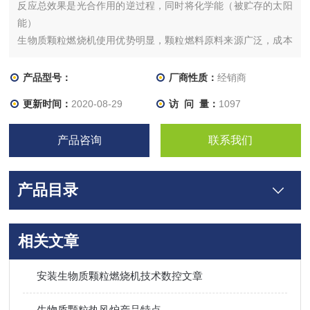
反应总效果是光合作用的逆过程，同时将化学能（被贮存的太阳
能）
生物质颗粒燃烧机使用优势明显，颗粒燃料原料来源广泛，成本
低；可替代现有的燃油燃气燃烧器，节省能源成本；能量利用效
率高、 污染物排放低；点火、 运行、出灰、火力调控等全自动
产品型号：
厂商性质：
经销商
操作；可解决农作物秸秆等直接燃烧效率低、易结渣等问题。 生
更新时间：
2020-08-29
访 问 量：
1097
物质燃料（秸秆、薪柴等）的燃烧是与空气中氧发生反应并强烈
放热的化学反应
产品咨询
联系我们
产品目录
相关文章
安装生物质颗粒燃烧机技术数控文章
生物质颗粒热风炉产品特点