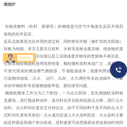
燃烧炉
生物质燃料（秸秆、薪柴等）的燃烧是与空气中氧发生反应并强烈
放热的化学反应。
反应总效果是光合作用的逆过程，同时将化学能（被贮存的太阳能）
转换为热能。本文主要关注秸秆、木材等农林业废弃物、残余物的直
接燃烧技术，而牛活垃圾以及工业固体废弃物等的焚烧将不再涉及。
生物质颗粒燃烧机使用优势明显，颗粒燃料原料来源广泛，成本低；
可替代现有的燃油燃气燃烧器，节省能源成本；能量利用效率高、
污染物排放低；点火、 运行、出灰、火力调控等全自动操作；可解
决农作物秸秆等直接燃烧效率低、易结渣等问题。
燃烧机整体工作分为三个阶段，一为点火阶段，首先燃烧机送料蛟
龙通电，进行预送料动作，送完料后开启鼓风机跟点火棒，进行点火
动作。点火时间长度在五分钟左右，由于不同的料子及不同的点火方
式时间长度有所差别！点火成功后进入大火送料阶段，大火送料主要
由送料跟送风俩个部分组成，送料速度可由变频器改变或者由时间间