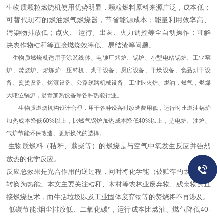
生物质颗粒燃烧机使用优势明显，颗粒燃料原料来源广泛，成本低；
可替代现有的燃油燃气燃烧器，节省能源成本；能量利用效率高、
污染物排放低；点火、 运行、出灰、火力调控等全自动操作；可解
决农作物秸秆等直接燃烧效率低、易结渣等问题。
生物质燃烧机适用于涂装线体、电镀厂烤炉、锅炉、小型电站锅炉、工业窑
炉、焚烧炉、熔炼炉、压铸机、烘干设备、厨房设备、干燥设备、食品烘干设
备、熨烫设备、烤漆设备、公路筑路机械设备、工业退火炉、燃油，燃气，燃煤
大吨位锅炉，沥青加热设备等各种热能行业。
生物质燃烧机构设计合理，用于各种设备时改造费用低，运行时比燃油锅炉
加热成本降低60%以上，比燃气锅炉加热成本降低40%以上，是电炉、油炉、
气炉节能环保改造、更新换代的选择。
生物质燃料（秸秆、薪柴等）的燃烧是与空气中氧发生反应并强烈
放热的化学反应。
反应总效果是光合作用的逆过程，同时将化学能（被贮存的太阳能）
转换为热能。本文主要关注秸秆、木材等农林业废弃物、残余物的直
接燃烧技术，而牛活垃圾以及工业固体废弃物等的焚烧将不再涉及。
低碳节能:烟尘排放低、二氧化碳*，运行成本比燃油、燃气降低40-