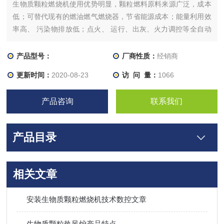
生物质颗粒燃烧机使用优势明显，颗粒燃料原料来源广泛，成本
低；可替代现有的燃油燃气燃烧器，节省能源成本；能量利用效
率高、 污染物排放低；点火、 运行、出灰、火力调控等全自动
操作；可解决农作物秸秆等直接燃烧效率低、易结渣等问题。当
机器不再使用时进入关机阶段，关机阶段鼓风机延时关机，将火
产品型号：
厂商性质：
经销商
在炉膛里灭掉，避免烟气形成。
更新时间：
2020-08-23
访 问 量：
1066
产品咨询
联系我们
产品目录
相关文章
安装生物质颗粒燃烧机技术数控文章
生物质颗粒热风炉产品特点