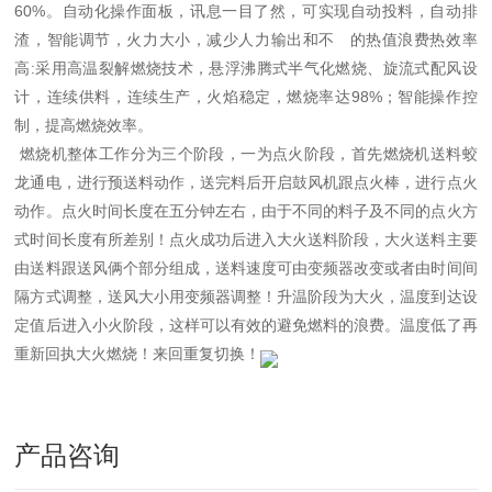
60%。自动化操作面板，讯息一目了然，可实现自动投料，自动排
渣，智能调节，火力大小，减少人力输出和不 的热值浪费热效率
高:采用高温裂解燃烧技术，悬浮沸腾式半气化燃烧、旋流式配风设
计，连续供料，连续生产，火焰稳定，燃烧率达98%；智能操作控
制，提高燃烧效率。
燃烧机整体工作分为三个阶段，一为点火阶段，首先燃烧机送料蛟
龙通电，进行预送料动作，送完料后开启鼓风机跟点火棒，进行点火
动作。点火时间长度在五分钟左右，由于不同的料子及不同的点火方
式时间长度有所差别！点火成功后进入大火送料阶段，大火送料主要
由送料跟送风俩个部分组成，送料速度可由变频器改变或者由时间间
隔方式调整，送风大小用变频器调整！升温阶段为大火，温度到达设
定值后进入小火阶段，这样可以有效的避免燃料的浪费。温度低了再
重新回执大火燃烧！来回重复切换！
产品咨询