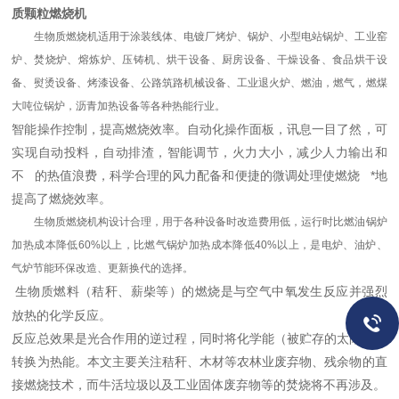
质颗粒燃烧机
生物质燃烧机适用于涂装线体、电镀厂烤炉、锅炉、小型电站锅炉、工业窑
炉、焚烧炉、熔炼炉、压铸机、烘干设备、厨房设备、干燥设备、食品烘干设
备、熨烫设备、烤漆设备、公路筑路机械设备、工业退火炉、燃油，燃气，燃煤
大吨位锅炉，沥青加热设备等各种热能行业。
智能操作控制，提高燃烧效率。自动化操作面板，讯息一目了然，可
实现自动投料，自动排渣，智能调节，火力大小，减少人力输出和
不 的热值浪费，科学合理的风力配备和便捷的微调处理使燃烧 *地
提高了燃烧效率。
生物质燃烧机构设计合理，用于各种设备时改造费用低，运行时比燃油锅炉
加热成本降低60%以上，比燃气锅炉加热成本降低40%以上，是电炉、油炉、
气炉节能环保改造、更新换代的选择。
生物质燃料（秸秆、薪柴等）的燃烧是与空气中氧发生反应并强烈
放热的化学反应。
反应总效果是光合作用的逆过程，同时将化学能（被贮存的太阳能）
转换为热能。本文主要关注秸秆、木材等农林业废弃物、残余物的直
接燃烧技术，而牛活垃圾以及工业固体废弃物等的焚烧将不再涉及。