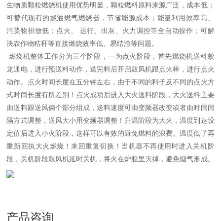
生物质颗粒燃烧机使用优势明显，颗粒燃料原料来源广泛，成本低；
可替代现有的燃油燃气燃烧器，节省能源成本；能量利用效率高、
污染物排放低；点火、 运行、出灰、火力调控等全自动操作；可解
决农作物秸秆等直接燃烧效率低、易结渣等问题。
燃烧机整体工作分为三个阶段，一为点火阶段，首先燃烧机送料蛟
龙通电，进行预送料动作，送完料后开启鼓风机跟点火棒，进行点火
动作。点火时间长度在五分钟左右，由于不同的料子及不同的点火方
式时间长度有所差别！点火成功后进入大火送料阶段，大火送料主要
由送料跟送风俩个部分组成，送料速度可由变频器改变或者由时间间
隔方式调整，送风大小用变频器调整！升温阶段为大火，温度到达设
定值后进入小火阶段，这样可以有效的避免燃料的浪费。温度低了再
重新回执大火燃烧！来回重复切换！当机器不再使用时进入关机阶
段，关机阶段鼓风机延时关机，将火在炉膛里灭掉，避免烟气形成。
产品咨询