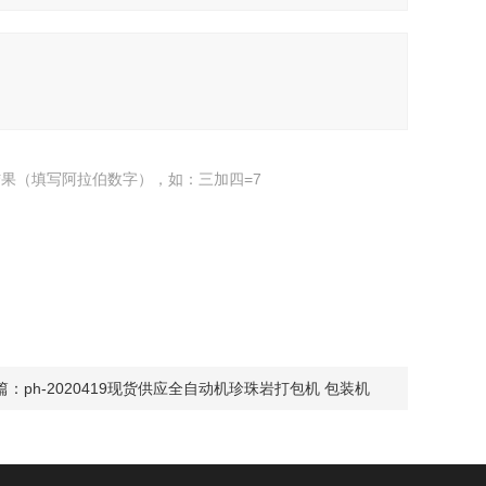
果（填写阿拉伯数字），如：三加四=7
篇：
ph-2020419现货供应全自动机珍珠岩打包机 包装机