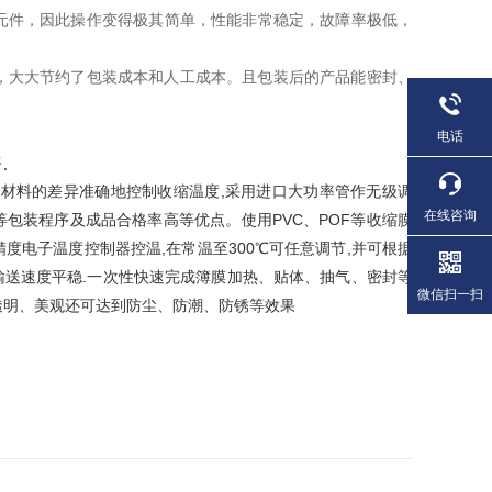
元件，因此操作变得极其简单，性能非常稳定，故障率极低，
，大大节约了包装成本和人工成本。且包装后的产品能密封、
电话
.
据材料的差异准确地控制收缩温度,采用进口大功率管作无级调
在线咨询
等包装程序及成品合格率高等优点。使用PVC、POF等收缩膜
电子温度控制器控温,在常温至300℃可任意调节,并可根据
输送速度平稳.一次性快速完成簿膜加热、贴体、抽气、密封等
微信扫一扫
透明、美观还可达到防尘、防潮、防锈等效果