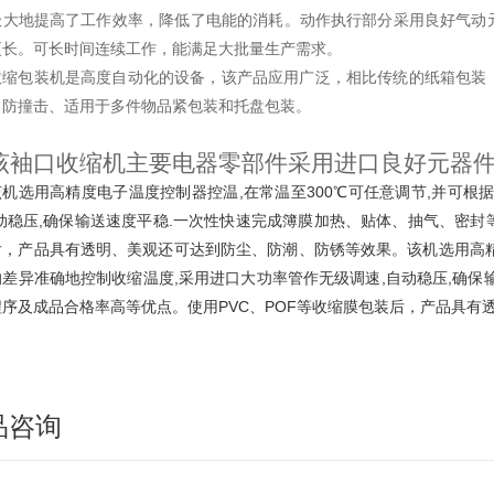
极大地提高了工作效率，降低了电能的消耗。动作执行部分采用良好气动
更长。可长时间连续工作，能满足大批量生产需求。
收缩包装机是高度自动化的设备，该产品应用广泛，相比传统的纸箱包装
、防撞击、适用于多件物品紧包装和托盘包装。
该袖口收缩机主要电器零部件采用进口良好元器件
该机选用高精度电子温度控制器控温,在常温至300℃可任意调节,并可根
动稳压,确保输送速度平稳.一次性快速完成簿膜加热、贴体、抽气、密封
后，产品具有透明、美观还可达到防尘、防潮、防锈等效果。该机选用高精度
的差异准确地控制收缩温度,采用进口大功率管作无级调速,自动稳压,确保
程序及成品合格率高等优点。使用PVC、POF等收缩膜包装后，产品具有
品咨询