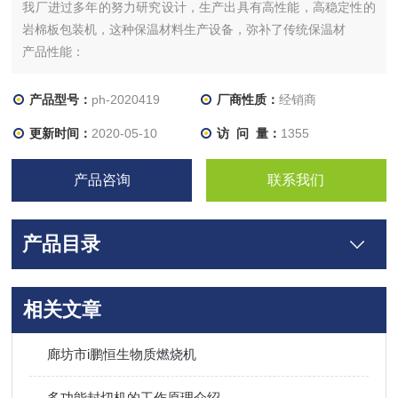
我厂进过多年的努力研究设计，生产出具有高性能，高稳定性的
岩棉板包装机，这种保温材料生产设备，弥补了传统保温材
产品性能：
1、自动送料，长度亦能由光电和计时器的组合，自动调节，配
有感应马达，自动卷取废料；
产品型号：
ph-2020419
厂商性质：
经销商
2、当包装物尺寸变更时，调整非常简单，不用换模具与袋器；
更新时间：
2020-05-10
访 问 量：
1355
3、封切刀带有自动保护功能，有效防止误切包装物；使用
PVC、POF等收缩膜包装后，产品具有透明、美观
产品咨询
联系我们
产品目录
相关文章
廊坊市i鹏恒生物质燃烧机
多功能封切机的工作原理介绍