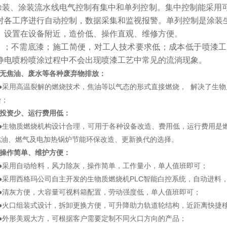
涂装、涂装流水线电气控制有集中和单列控制。集中控制能采用可
对各工序进行自动控制，数据采集和监视报警。单列控制是涂装
）设置在设备附近，造价低、操作直观、维修方便。
；不需底漆；施工简便，对工人技术要求低；成本低于喷漆工
静电喷粉喷涂过程中不会出现喷漆工艺中常见的流淌现象。
无焦油、废水等各种废弃物排放：
●采用高温裂解的燃烧技术，焦油等以气态的形式直接燃烧， 解决了生物
染；
投资少、运行费用低：
●生物质燃烧机构设计合理，可用于各种设备改造、费用低，运行费用是燃油
燃油、燃气及电加热锅炉节能环保改造、更新换代的选择。
操作简单、维护方便：
●采用自动给料，风力除灰，操作简单，工作量小，单人值班即可；
●采用西格玛公司自主开发的生物质燃烧机PLC智能白控系统，自动进料
●清灰方便，大容量可视料箱配置，劳动强度低，单人值班即可；
●火口组装式设计，拆卸更换方便，可升降助力轨道轮结构，近距离快捷
●外形美观大方，可根据客户需要定制不同火口方向的产品；