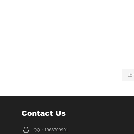
上
Contact Us
QQ：1968709991