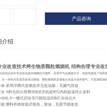
产品咨询
细介绍
专业改造技术烤生物质颗粒燃烧机 结构合理
专业改
机是指以秸秆等农林业废弃物颗粒为燃料，采用半气化燃烧方式，有效地避免了秸秆
，在一体机内实现高效清洁燃烧。颗粒燃烧机直接输出高温火焰和烟气，可直接配接
环保 采用浮腾式直燃技术无焦油烟，无赌气排放
安全 A料仓回火报警停机B关机延时C内胆超温停止送料
自动化 A一键式启动 B只能恒温控制C自动点火
节能 燃料价格较低式电热，柴油，瓦斯节能改造