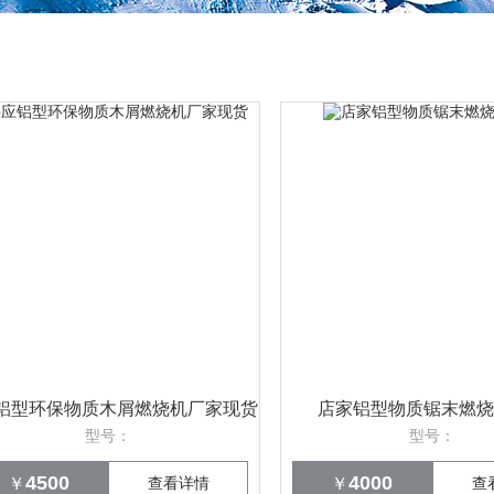
铝型环保物质木屑燃烧机厂家现货
店家铝型物质锯末燃烧
型号：
型号：
4500
4000
￥
查看详情
￥
查