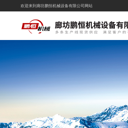
欢迎来到
廊坊鹏恒机械设备有限公司网站