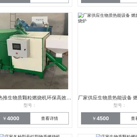
店家热推生物质颗粒燃烧机环保高效质量保证
型号：
型号：
4000
4500
￥
查看详情
￥
查