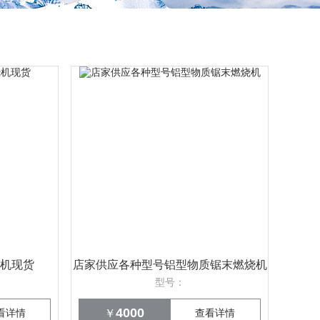
机现货
店家供应各种型号铝型物质锯末燃烧机
型号：
4000
看详情
￥
查看详情