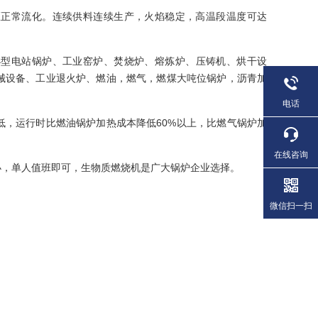
流区正常流化。连续供料连续生产，火焰稳定，高温段温度可达
小型
电站锅炉
、
工业窑炉
、
焚烧炉
、
熔炼炉
、
压铸机
、烘干设
械设备、工业
退火炉
、燃油，燃气，燃煤大吨位锅炉，沥青加
电话
低，运行时比
燃油锅炉
加热成本降低60%以上，比
燃气锅炉
加
在线咨询
小，单人值班即可，生物质燃烧机是广大锅炉企业选择。
微信扫一扫