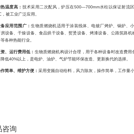
加热温度高：
技术采用二次配风，炉压在500—700mm水柱以保证射
0℃，被工业广泛应用。
设备应用范围广：
生物质燃烧机适用于涂装线体、电镀厂
烤炉
、锅炉、
厨房设备、
干燥设备
、食品烘干设备、熨烫设备、
烤漆
设备、公路筑路机
备等各种热能行业。
投资、运行费用低：
生物质燃烧机构设计合理，用于各种设备时改造费用
降低40%以上，是电炉、
油炉
、气炉
节能环保
改造、更新换代的选择。
操作简单、维护方便：
采用变频自动给料，风力除灰，操作简单，工作量
品咨询