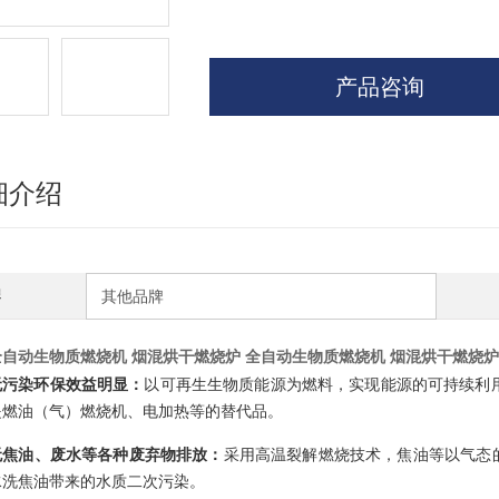
产品咨询
细介绍
牌
其他品牌
全自动生物质燃烧机 烟混烘干燃烧炉
全自动生物质燃烧机 烟混烘干燃烧炉
无污染环保效益明显：
以可再生
生物质能源
为燃料，实现能源的可持续利用
是燃油（气）
燃烧机
、电加热等的替代品。
无焦油、废水等各种废弃物排放：
采用高温裂解燃烧技术，焦油等以气态
水洗
焦油
带来的水质
二次污染
。