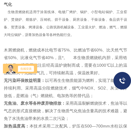
气化
生物质燃烧机适用于涂装线体、电镀厂烤炉、锅炉、小型电站锅炉、工业窑
炉、焚烧炉、熔炼炉、压铸机、烘干设备、厨房设备、干燥设备、食品烘干设
备、熨烫设备、烤漆设备、公路筑路机械设备、工业退火炉、燃油，燃气，燃煤
大吨位锅炉，沥青加热设备等各种热能行业。
木屑燃烧机，燃烧成本比电节省75%、比燃油节省60%、比天然气节
省50%、比液化气节省40%，且*。 本生物质燃烧机内胆，采用锆
硅结晶，经高压浇注后经高温炉烧制而成，需要在1000℃以上的温
度烧三天，无疏松气孔，可持续耐高温，保温效果好。
无污染环保效益明显：
以可再生生物质能源为燃料，实现了能源的可
持续利用。采用高温分段燃烧技术，烟气中NOX、SO2、灰尘等排
放低，是燃油（气）燃烧机、电加热等的替代品；
无焦油、废水等各种废弃物排放：
采用高温裂解燃烧技术，焦油等以
气态的形式直接燃烧，解决了生物质气化焦油含量高的技术难题，避
免了水洗焦油带来的水质二次污染；
加热温度高：
本技术采用二次配风，炉压在500—700mm水柱以保