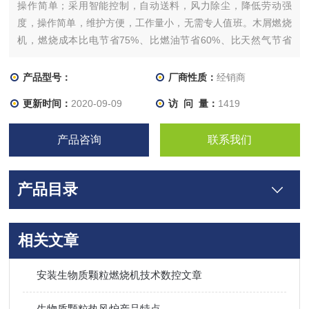
操作简单；采用智能控制，自动送料，风力除尘，降低劳动强
度，操作简单，维护方便，工作量小，无需专人值班。木屑燃烧
机，燃烧成本比电节省75%、比燃油节省60%、比天然气节省
50%、比液化气节省40%，且*。 本生物质燃烧机内胆，采用
锆硅结晶，经高压浇注后经高温炉烧制而成，需要在1000℃以上
产品型号：
厂商性质：
经销商
的温度烧三天，无疏松气孔，可持续耐高温，保温效果好。
更新时间：
2020-09-09
访 问 量：
1419
产品咨询
联系我们
产品目录
相关文章
安装生物质颗粒燃烧机技术数控文章
生物质颗粒热风炉产品特点