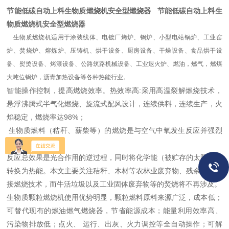
节能低碳自动上料生物质燃烧机安全型燃烧器
节能低碳自动上料生
物质燃烧机安全型燃烧器
生物质燃烧机适用于涂装线体、电镀厂烤炉、锅炉、小型电站锅炉、工业窑
炉、焚烧炉、熔炼炉、压铸机、烘干设备、厨房设备、干燥设备、食品烘干设
备、熨烫设备、烤漆设备、公路筑路机械设备、工业退火炉、燃油，燃气，燃煤
大吨位锅炉，沥青加热设备等各种热能行业。
智能操作控制，提高燃烧效率。热效率高:采用高温裂解燃烧技术，
悬浮沸腾式半气化燃烧、旋流式配风设计，连续供料，连续生产，火
焰稳定，燃烧率达98%；
生物质燃料（秸秆、薪柴等）的燃烧是与空气中氧发生反应并强烈
放热的化学反应。
反应总效果是光合作用的逆过程，同时将化学能（被贮存的太阳能）
转换为热能。本文主要关注秸秆、木材等农林业废弃物、残余物的直
接燃烧技术，而牛活垃圾以及工业固体废弃物等的焚烧将不再涉及。
生物质颗粒燃烧机使用优势明显，颗粒燃料原料来源广泛，成本低；
可替代现有的燃油燃气燃烧器，节省能源成本；能量利用效率高、
污染物排放低；点火、 运行、出灰、火力调控等全自动操作；可解