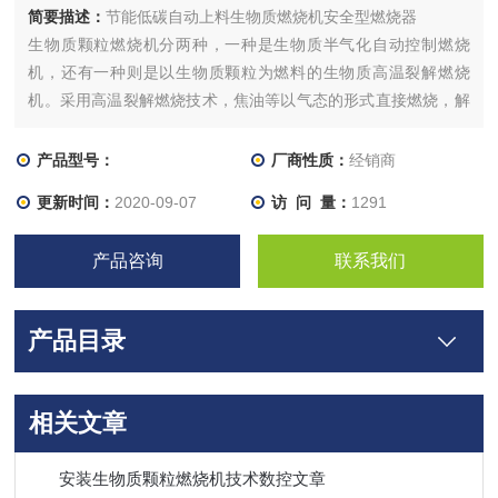
简要描述：
节能低碳自动上料生物质燃烧机安全型燃烧器
生物质颗粒燃烧机分两种，一种是生物质半气化自动控制燃烧
机，还有一种则是以生物质颗粒为燃料的生物质高温裂解燃烧
机。采用高温裂解燃烧技术，焦油等以气态的形式直接燃烧，解
决了生物质气化焦油含量高的技术难题，避免了水洗焦油带来的
水质二次污染
产品型号：
厂商性质：
经销商
更新时间：
2020-09-07
访 问 量：
1291
产品咨询
联系我们
产品目录
相关文章
安装生物质颗粒燃烧机技术数控文章