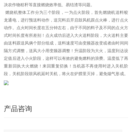
决农作物秸秆等直接燃烧效率低、易结渣等问题。
燃烧机整体工作分为三个阶段，一为点火阶段，首先燃烧机送料蛟
龙通电，进行预送料动作，送完料后开启鼓风机跟点火棒，进行点火
动作。点火时间长度在五分钟左右，由于不同的料子及不同的点火方
式时间长度有所差别！点火成功后进入大火送料阶段，大火送料主要
由送料跟送风俩个部分组成，送料速度可由变频器改变或者由时间间
隔方式调整，送风大小用变频器调整！升温阶段为大火，温度到达设
定值后进入小火阶段，这样可以有效的避免燃料的浪费。温度低了再
重新回执大火燃烧！来回重复切换！当机器不再使用时进入关机阶
段，关机阶段鼓风机延时关机，将火在炉膛里灭掉，避免烟气形成。
产品咨询