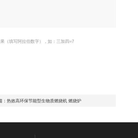
果（填写阿拉伯数字），如：三加四=7
篇：
热效高环保节能型生物质燃烧机 燃烧炉