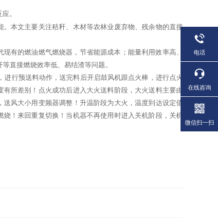
反应。
能。本文主要关注秸秆、木材等农林业废弃物、残余物的直接
代现有的燃油燃气燃烧器，节省能源成本；能量利用效率高、
电话
秆等直接燃烧效率低、易结渣等问题。
，进行预送料动作，送完料后开启鼓风机跟点火棒，进行点火
在线咨询
度有所差别！点火成功后进入大火送料阶段，大火送料主要由
，送风大小用变频器调整！升温阶段为大火，温度到达设定值
燃烧！来回重复切换！当机器不再使用时进入关机阶段，关机
微信扫一扫