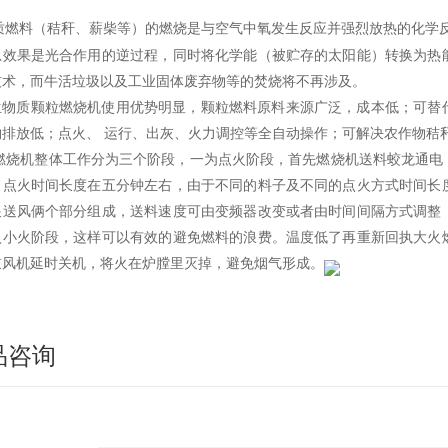
质燃料（秸秆、薪柴等）的燃烧是与空气中氧发生反应并强烈放热的化学
总效果是光合作用的逆过程，同时将化学能（被贮存的太阳能）转换为热
技术，而牛活垃圾以及工业固体废弃物等的焚烧将不再涉及。
生物质颗粒燃烧机使用优势明显，颗粒燃料原料来源广泛，成本低；可替
物排放低；点火、 运行、出灰、火力调控等全自动操作；可解决农作物秸
燃烧机整体工作分为三个阶段，一为点火阶段，首先燃烧机送料蛟龙通电
。点火时间长度在五分钟左右，由于不同的料子及不同的点火方式时间长
跟送风俩个部分组成，送料速度可由变频器改变或者由时间间隔方式调整
入小火阶段，这样可以有效的避免燃料的浪费。温度低了再重新回执大火
鼓风机延时关机，将火在炉膛里灭掉，避免烟气形成。
品咨询