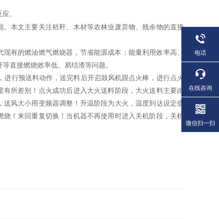
反应。
能。本文主要关注秸秆、木材等农林业废弃物、残余物的直接
代现有的燃油燃气燃烧器，节省能源成本；能量利用效率高、
电话
秆等直接燃烧效率低、易结渣等问题。
，进行预送料动作，送完料后开启鼓风机跟点火棒，进行点火
在线咨询
度有所差别！点火成功后进入大火送料阶段，大火送料主要由
，送风大小用变频器调整！升温阶段为大火，温度到达设定值
燃烧！来回重复切换！当机器不再使用时进入关机阶段，关机
微信扫一扫