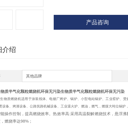
产品咨询
细介绍
牌
其他品牌
生物质半气化颗粒燃烧机环保无污染
生物质半气化颗粒燃烧机环保无污染
生物质燃烧机适用于涂装线体、电镀厂烤炉、锅炉、小型电站锅炉、工业窑炉、焚
烫设备、烤漆设备、公路筑路机械设备、工业退火炉、燃油，燃气，燃煤大吨位锅炉
智能操作控制，提高燃烧效率。热效率高:采用高温裂解燃烧技术，悬浮沸
，燃烧率达98%；