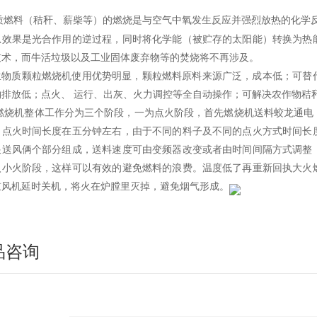
质燃料（秸秆、薪柴等）的燃烧是与空气中氧发生反应并强烈放热的化学
总效果是光合作用的逆过程，同时将化学能（被贮存的太阳能）转换为热
技术，而牛活垃圾以及工业固体废弃物等的焚烧将不再涉及。
生物质颗粒燃烧机使用优势明显，颗粒燃料原料来源广泛，成本低；可替
物排放低；点火、 运行、出灰、火力调控等全自动操作；可解决农作物秸
燃烧机整体工作分为三个阶段，一为点火阶段，首先燃烧机送料蛟龙通电
。点火时间长度在五分钟左右，由于不同的料子及不同的点火方式时间长
跟送风俩个部分组成，送料速度可由变频器改变或者由时间间隔方式调整
入小火阶段，这样可以有效的避免燃料的浪费。温度低了再重新回执大火
鼓风机延时关机，将火在炉膛里灭掉，避免烟气形成。
品咨询