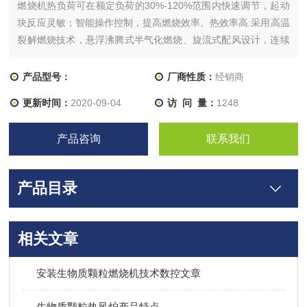
燃烧机热负荷可在额定负荷的30%-120%范围内快速调节，起动
块反应灵敏；智能操作控制，提高燃烧效率。热效率高:采用高温
裂解燃烧技术，悬浮沸腾式半气化燃烧、旋流式配风设计，连续
供料，连续生产，火焰稳定
产品型号：
厂商性质：
经销商
更新时间：
2020-09-04
访 问 量：
1248
产品咨询
联系我们
产品目录
相关文章
安装生物质颗粒燃烧机技术数控文章
生物质颗粒热风炉产品特点