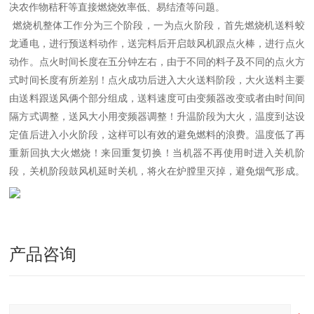
决农作物秸秆等直接燃烧效率低、易结渣等问题。
燃烧机整体工作分为三个阶段，一为点火阶段，首先燃烧机送料蛟
龙通电，进行预送料动作，送完料后开启鼓风机跟点火棒，进行点火
动作。点火时间长度在五分钟左右，由于不同的料子及不同的点火方
式时间长度有所差别！点火成功后进入大火送料阶段，大火送料主要
由送料跟送风俩个部分组成，送料速度可由变频器改变或者由时间间
隔方式调整，送风大小用变频器调整！升温阶段为大火，温度到达设
定值后进入小火阶段，这样可以有效的避免燃料的浪费。温度低了再
重新回执大火燃烧！来回重复切换！当机器不再使用时进入关机阶
段，关机阶段鼓风机延时关机，将火在炉膛里灭掉，避免烟气形成。
产品咨询