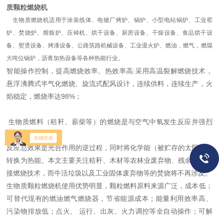
质颗粒燃烧机
生物质燃烧机适用于涂装线体、电镀厂烤炉、锅炉、小型电站锅炉、工业窑
炉、焚烧炉、熔炼炉、压铸机、烘干设备、厨房设备、干燥设备、食品烘干设
备、熨烫设备、烤漆设备、公路筑路机械设备、工业退火炉、燃油，燃气，燃煤
大吨位锅炉，沥青加热设备等各种热能行业。
智能操作控制，提高燃烧效率。热效率高:采用高温裂解燃烧技术，
悬浮沸腾式半气化燃烧、旋流式配风设计，连续供料，连续生产，火
焰稳定，燃烧率达98%；
生物质燃料（秸秆、薪柴等）的燃烧是与空气中氧发生反应并强烈
放热的化学反应。
反应总效果是光合作用的逆过程，同时将化学能（被贮存的太阳能）
转换为热能。本文主要关注秸秆、木材等农林业废弃物、残余物的直
接燃烧技术，而牛活垃圾以及工业固体废弃物等的焚烧将不再涉及。
生物质颗粒燃烧机使用优势明显，颗粒燃料原料来源广泛，成本低；
可替代现有的燃油燃气燃烧器，节省能源成本；能量利用效率高、
污染物排放低；点火、 运行、出灰、火力调控等全自动操作；可解