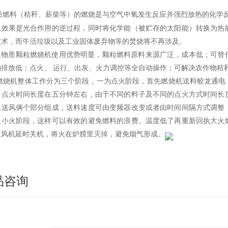
质燃料（秸秆、薪柴等）的燃烧是与空气中氧发生反应并强烈放热的化学
总效果是光合作用的逆过程，同时将化学能（被贮存的太阳能）转换为热
技术，而牛活垃圾以及工业固体废弃物等的焚烧将不再涉及。
生物质颗粒燃烧机使用优势明显，颗粒燃料原料来源广泛，成本低；可替
物排放低；点火、 运行、出灰、火力调控等全自动操作；可解决农作物秸
燃烧机整体工作分为三个阶段，一为点火阶段，首先燃烧机送料蛟龙通电
。点火时间长度在五分钟左右，由于不同的料子及不同的点火方式时间长
跟送风俩个部分组成，送料速度可由变频器改变或者由时间间隔方式调整
入小火阶段，这样可以有效的避免燃料的浪费。温度低了再重新回执大火
鼓风机延时关机，将火在炉膛里灭掉，避免烟气形成。
品咨询