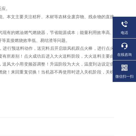
反应。
能。本文主要关注秸秆、木材等农林业废弃物、残余物的直接
代现有的燃油燃气燃烧器，节省能源成本；能量利用效率高、
电话
秆等直接燃烧效率低、易结渣等问题。
，进行预送料动作，送完料后开启鼓风机跟点火棒，进行点火
在线咨询
度有所差别！点火成功后进入大火送料阶段，大火送料主要由
，送风大小用变频器调整！升温阶段为大火，温度到达设定值
燃烧！来回重复切换！当机器不再使用时进入关机阶段，关机
微信扫一扫