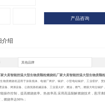
产品咨询
细介绍
牌
其他品牌
厂家大卖智能控温大型生物质颗粒燃烧机
厂家大卖智能控温大型生物质颗
生物质燃烧机适用于涂装线体、电镀厂烤炉、锅炉、小型电站锅炉、工业窑炉、焚
烫设备、烤漆设备、公路筑路机械设备、工业退火炉、燃油，燃气，燃煤大吨位锅炉
智能操作控制，提高燃烧效率。热效率高:采用高温裂解燃烧技术，悬浮沸
，燃烧率达98%；