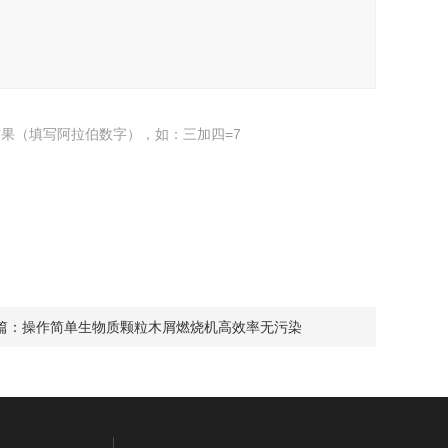
果（填写阿拉伯数字），如：三加四=7
篇：
操作简单生物质颗粒木屑燃烧机高效率无污染