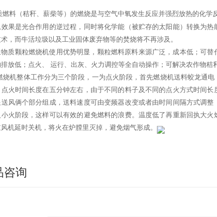
质燃料（秸秆、薪柴等）的燃烧是与空气中氧发生反应并强烈放热的化学
总效果是光合作用的逆过程，同时将化学能（被贮存的太阳能）转换为热
技术，而牛活垃圾以及工业固体废弃物等的焚烧将不再涉及。
生物质颗粒燃烧机使用优势明显，颗粒燃料原料来源广泛，成本低；可替
物排放低；点火、 运行、出灰、火力调控等全自动操作；可解决农作物秸
燃烧机整体工作分为三个阶段，一为点火阶段，首先燃烧机送料蛟龙通电
。点火时间长度在五分钟左右，由于不同的料子及不同的点火方式时间长
跟送风俩个部分组成，送料速度可由变频器改变或者由时间间隔方式调整
入小火阶段，这样可以有效的避免燃料的浪费。温度低了再重新回执大火
鼓风机延时关机，将火在炉膛里灭掉，避免烟气形成。
品咨询