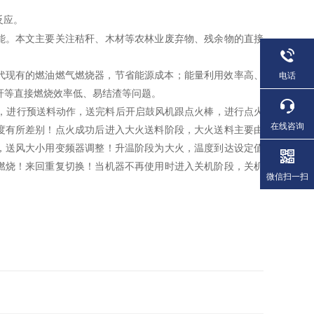
反应。
能。本文主要关注秸秆、木材等农林业废弃物、残余物的直接
代现有的燃油燃气燃烧器，节省能源成本；能量利用效率高、
电话
秆等直接燃烧效率低、易结渣等问题。
，进行预送料动作，送完料后开启鼓风机跟点火棒，进行点火
在线咨询
度有所差别！点火成功后进入大火送料阶段，大火送料主要由
，送风大小用变频器调整！升温阶段为大火，温度到达设定值
燃烧！来回重复切换！当机器不再使用时进入关机阶段，关机
微信扫一扫