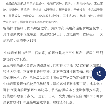
生物质燃烧机适用于涂装线体、电镀厂烤炉、锅炉、小型电站锅炉、工业窑
炉、焚烧炉、熔炼炉、压铸机、烘干设备、厨房设备、干燥设备、食品烘干设
备、熨烫设备、烤漆设备、公路筑路机械设备、工业退火炉、燃油，燃气，燃煤
大吨位锅炉，沥青加热设备等各种热能行业。
智能操作控制，提高燃烧效率。热效率高:采用高温裂解燃烧技术，
悬浮沸腾式半气化燃烧、旋流式配风设计，连续供料，连续生产，火
焰稳定，燃烧率达98%；
生物质燃料（秸秆、薪柴等）的燃烧是与空气中氧发生反应并强烈
放热的化学反应。
反应总效果是光合作用的逆过程，同时将化学能（被贮存的太阳能）
转换为热能。本文主要关注秸秆、木材等农林业废弃物、残余物的直
接燃烧技术，而牛活垃圾以及工业固体废弃物等的焚烧将不再涉及。
生物质颗粒燃烧机使用优势明显，颗粒燃料原料来源广泛，成本低；
可替代现有的燃油燃气燃烧器，节省能源成本；能量利用效率高、
污染物排放低；点火、 运行、出灰、火力调控等全自动操作；可解
决农作物秸秆等直接燃烧效率低、易结渣等问题。