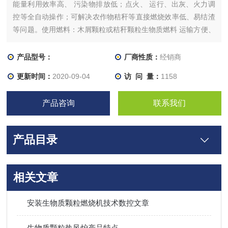
能量利用效率高、 污染物排放低；点火、 运行、出灰、火力调
控等全自动操作；可解决农作物秸秆等直接燃烧效率低、易结渣
等问题。使用燃料：木屑颗粒或秸秆颗粒生物质燃料 运输方便、
运输半径小、运输方便、运输半径小、燃料价格稳定颗粒成型系
统所用轴承均用高品质无声轴承，且增加稀油循环冷却润滑系
产品型号：
厂商性质：
经销商
统，轴承更长、运行更安全。；沸腾式半气化燃烧加切线旋流式
更新时间：
2020-09-04
访 问 量：
1158
配风设计。
产品咨询
联系我们
产品目录
相关文章
安装生物质颗粒燃烧机技术数控文章
生物质颗粒热风炉产品特点