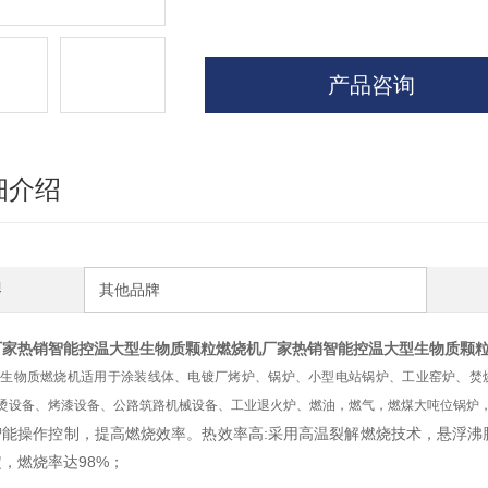
产品咨询
细介绍
牌
其他品牌
厂家热销智能控温大型生物质颗粒燃烧机
厂家热销智能控温大型生物质颗
生物质燃烧机适用于涂装线体、电镀厂烤炉、锅炉、小型电站锅炉、工业窑炉、焚
烫设备、烤漆设备、公路筑路机械设备、工业退火炉、燃油，燃气，燃煤大吨位锅炉
智能操作控制，提高燃烧效率。热效率高:采用高温裂解燃烧技术，悬浮沸
，燃烧率达98%；