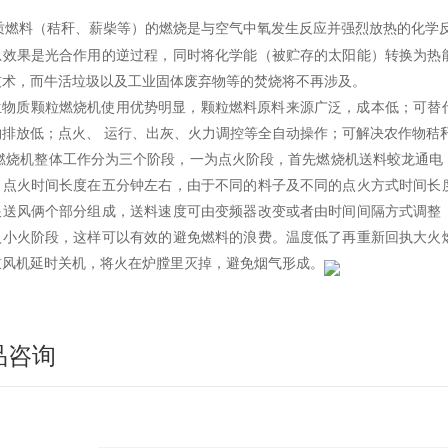
质燃料（秸秆、薪柴等）的燃烧是与空气中氧发生反应并强烈放热的化学
总效果是光合作用的逆过程，同时将化学能（被贮存的太阳能）转换为热
技术，而牛活垃圾以及工业固体废弃物等的焚烧将不再涉及。
生物质颗粒燃烧机使用优势明显，颗粒燃料原料来源广泛，成本低；可替
物排放低；点火、 运行、出灰、火力调控等全自动操作；可解决农作物秸
燃烧机整体工作分为三个阶段，一为点火阶段，首先燃烧机送料蛟龙通电
。点火时间长度在五分钟左右，由于不同的料子及不同的点火方式时间长
跟送风俩个部分组成，送料速度可由变频器改变或者由时间间隔方式调整
入小火阶段，这样可以有效的避免燃料的浪费。温度低了再重新回执大火
鼓风机延时关机，将火在炉膛里灭掉，避免烟气形成。
品咨询