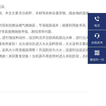
反应。
能。本文主要关注秸秆、木材等农林业废弃物、残余物的直接
代现有的燃油燃气燃烧器，节省能源成本；能量利用效率高、
电话
秆等直接燃烧效率低、易结渣等问题。
，进行预送料动作，送完料后开启鼓风机跟点火棒，进行点火
在线咨询
度有所差别！点火成功后进入大火送料阶段，大火送料主要由
，送风大小用变频器调整！升温阶段为大火，温度到达设定值
燃烧！来回重复切换！当机器不再使用时进入关机阶段，关机
微信扫一扫