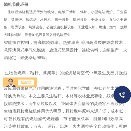
烧机节能环保
生物质燃烧机适用于涂装线体、电镀厂烤炉、锅炉、小型电站锅炉、工业窑
炉、焚烧炉、熔炼炉、压铸机、烘干设备、厨房设备、干燥设备、食品烘干设
备、熨烫设备、烤漆设备、公路筑路机械设备、工业退火炉、燃油，燃气，燃煤
大吨位锅炉，沥青加热设备等各种热能行业。
智能操作控制，提高燃烧效率。热效率高:采用高温裂解燃烧技术，
悬浮沸腾式半气化燃烧、旋流式配风设计，连续供料，连续生产，火
焰稳定，燃烧率达98%；
生物质燃料（秸秆、薪柴等）的燃烧是与空气中氧发生反应并强烈
放热的化学反应。
反应总效果是光合作用的逆过程，同时将化学能（被贮存的太阳能）
转换为热能。本文主要关注秸秆、木材等农林业废弃物、残余物的直
接燃烧技术，而牛活垃圾以及工业固体废弃物等的焚烧将不再涉及。
生物质颗粒燃烧机使用优势明显，颗粒燃料原料来源广泛，成本低；
可替代现有的燃油燃气燃烧器，节省能源成本；能量利用效率高、
污染物排放低；点火、 运行、出灰、火力调控等全自动操作；可解