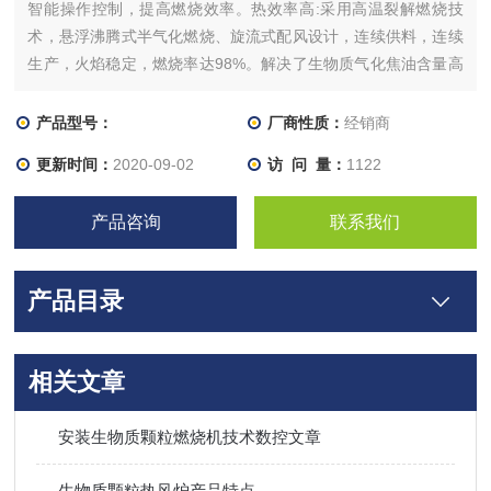
智能操作控制，提高燃烧效率。热效率高:采用高温裂解燃烧技
术，悬浮沸腾式半气化燃烧、旋流式配风设计，连续供料，连续
生产，火焰稳定，燃烧率达98%。解决了生物质气化焦油含量高
的技术难题，避免了空气中水遇焦油变成二次污染的情况。1、
半气化复合燃烧设计，低碳环保，少灰分高节能。底风设置调节
产品型号：
厂商性质：
经销商
分为三段，使燃料依次通过炉膛内部的预热段，充分燃烧段，*燃
更新时间：
2020-09-02
访 问 量：
1122
烧段，
产品咨询
联系我们
产品目录
相关文章
安装生物质颗粒燃烧机技术数控文章
生物质颗粒热风炉产品特点