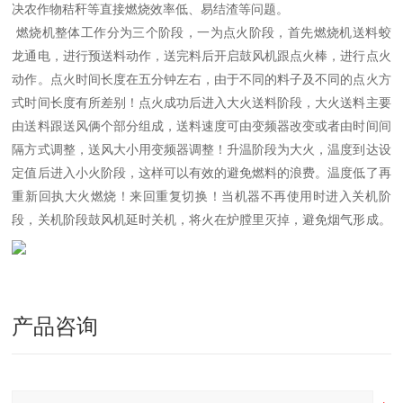
决农作物秸秆等直接燃烧效率低、易结渣等问题。
燃烧机整体工作分为三个阶段，一为点火阶段，首先燃烧机送料蛟
龙通电，进行预送料动作，送完料后开启鼓风机跟点火棒，进行点火
动作。点火时间长度在五分钟左右，由于不同的料子及不同的点火方
式时间长度有所差别！点火成功后进入大火送料阶段，大火送料主要
由送料跟送风俩个部分组成，送料速度可由变频器改变或者由时间间
隔方式调整，送风大小用变频器调整！升温阶段为大火，温度到达设
定值后进入小火阶段，这样可以有效的避免燃料的浪费。温度低了再
重新回执大火燃烧！来回重复切换！当机器不再使用时进入关机阶
段，关机阶段鼓风机延时关机，将火在炉膛里灭掉，避免烟气形成。
产品咨询