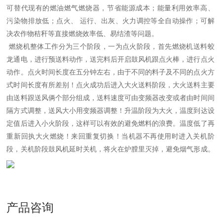
可替代现有的燃油燃气燃烧器，节省能源成本；能量利用效率高、
污染物排放低；点火、 运行、出灰、火力调控等全自动操作；可解
决农作物秸秆等直接燃烧效率低、易结渣等问题。
燃烧机整体工作分为三个阶段，一为点火阶段，首先燃烧机送料蛟
龙通电，进行预送料动作，送完料后开启鼓风机跟点火棒，进行点火
动作。点火时间长度在五分钟左右，由于不同的料子及不同的点火方
式时间长度有所差别！点火成功后进入大火送料阶段，大火送料主要
由送料跟送风俩个部分组成，送料速度可由变频器改变或者由时间间
隔方式调整，送风大小用变频器调整！升温阶段为大火，温度到达设
定值后进入小火阶段，这样可以有效的避免燃料的浪费。温度低了再
重新回执大火燃烧！来回重复切换！当机器不再使用时进入关机阶
段，关机阶段鼓风机延时关机，将火在炉膛里灭掉，避免烟气形成。
产品咨询