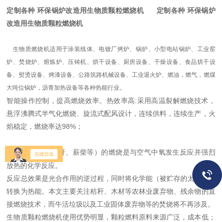
定制各种 环保锅炉改造用生物质颗粒燃烧机
定制各种 环保锅炉
改造用生物质颗粒燃烧机
生物质燃烧机适用于涂装线体、电镀厂烤炉、锅炉、小型电站锅炉、工业窑
炉、焚烧炉、熔炼炉、压铸机、烘干设备、厨房设备、干燥设备、食品烘干设
备、熨烫设备、烤漆设备、公路筑路机械设备、工业退火炉、燃油，燃气，燃煤
大吨位锅炉，沥青加热设备等各种热能行业。
智能操作控制，提高燃烧效率。热效率高:采用高温裂解燃烧技术，
悬浮沸腾式半气化燃烧、旋流式配风设计，连续供料，连续生产，火
焰稳定，燃烧率达98%；
生物质燃料（秸秆、薪柴等）的燃烧是与空气中氧发生反应并强烈
放热的化学反应。
反应总效果是光合作用的逆过程，同时将化学能（被贮存的太阳能）
转换为热能。本文主要关注秸秆、木材等农林业废弃物、残余物的直
接燃烧技术，而牛活垃圾以及工业固体废弃物等的焚烧将不再涉及。
生物质颗粒燃烧机使用优势明显，颗粒燃料原料来源广泛，成本低；