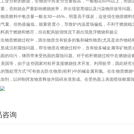
从工业分析的数据，生物质中挥发分含量较高，一般都在60%以上，而固
重要，否则就会严重影响燃烧效率，并出现冒黑烟以及污染物排放等问题
生物质燃料中氧含量一般在30一45%，明显高于煤炭，这使得生物质燃
烟气量。但热值偏低，能量密度小，导致炉内温度场偏低，不利于燃烧稳
燃料易于燃烧和燃尽，但在配风较强情况下易出现悬浮燃烧和扬尘
在生物质燃烧过程中，因生物质含有较多的氯和碱性物质(尤其是农作物秸
上形成沉积腐蚀问题，即生物质在燃烧过程中，含有较多碱金属等矿物质
热面的珀污，继而带来受热面的腐蚀问题。对于秸秆燃烧过程中在燃烧设备
、美国等，由于这些国家对秸秆直接燃烧技术开发、利用较早，因此研究
的预处理方式*可有效去防生物质(秸秆)中的碱金属和氯。在生物质燃烧
添加剂，以抑制挥发物质释放并阻碍灰渣形成。在受热面上表面喷徐耐腐
品咨询