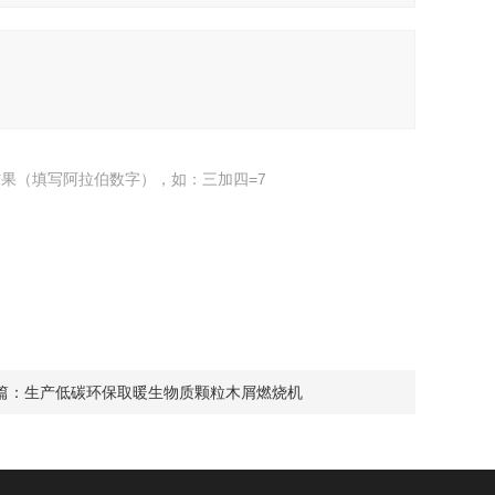
果（填写阿拉伯数字），如：三加四=7
篇：
生产低碳环保取暖生物质颗粒木屑燃烧机