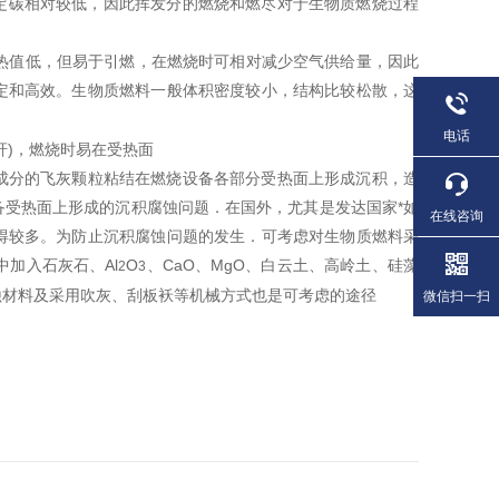
定碳相对较低，因此挥发分的燃烧和燃尽对于生物质燃烧过程
。
料热值低，但易于引燃，在燃烧时可相对减少空气供给量，因此
定和高效。生物质燃料一般体积密度较小，结构比较松散，这
电话
秆)，燃烧时易在受热面
成分的飞灰颗粒粘结在燃烧设备各部分受热面上形成沉积，造
受热面上形成的沉积腐蚀问题．在国外，尤其是发达国家*如
在线咨询
得较多。为防止沉积腐蚀问题的发生．可考虑对生物质燃料采
中加入石灰石、Al
O
、CaO、MgO、白云土、高岭土、硅藻
2
3
蚀材料及采用吹灰、刮板袄等机械方式也是可考虑的途径
微信扫一扫