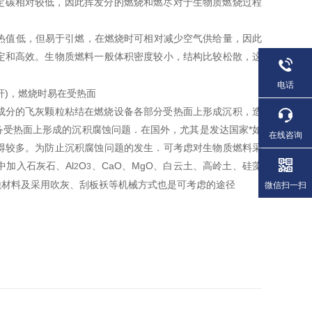
定碳相对较低，因此挥发分的燃烧和燃尽对于生物质燃烧过程
。
料热值低，但易于引燃，在燃烧时可相对减少空气供给量，因此
定和高效。生物质燃料一般体积密度较小，结构比较松散，这
电话
秆)，燃烧时易在受热面
成分的飞灰颗粒粘结在燃烧设备各部分受热面上形成沉积，造
受热面上形成的沉积腐蚀问题．在国外，尤其是发达国家*如
在线咨询
得较多。为防止沉积腐蚀问题的发生．可考虑对生物质燃料采
中加入石灰石、Al
O
、CaO、MgO、白云土、高岭土、硅藻
2
3
蚀材料及采用吹灰、刮板袄等机械方式也是可考虑的途径
微信扫一扫