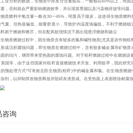
从工业分析的数据，生物质中挥发分含量较高，一般都在60%以上，而固
重要，否则就会严重影响燃烧效率，并出现冒黑烟以及污染物排放等问题
生物质燃料中氧含量一般在30一45%，明显高于煤炭，这使得生物质燃
烟气量。但热值偏低，能量密度小，导致炉内温度场偏低，不利于燃烧稳
燃料易于燃烧和燃尽，但在配风较强情况下易出现悬浮燃烧和扬尘
在生物质燃烧过程中，因生物质含有较多的氯和碱性物质(尤其是农作物秸
上形成沉积腐蚀问题，即生物质在燃烧过程中，含有较多碱金属等矿物质
热面的珀污，继而带来受热面的腐蚀问题。对于秸秆燃烧过程中在燃烧设备
、美国等，由于这些国家对秸秆直接燃烧技术开发、利用较早，因此研究
的预处理方式*可有效去防生物质(秸秆)中的碱金属和氯。在生物质燃烧
添加剂，以抑制挥发物质释放并阻碍灰渣形成。在受热面上表面喷徐耐腐
品咨询