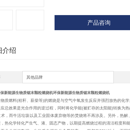
产品咨询
细介绍
牌
其他品牌
环保新能源生物质锯末颗粒燃烧机
环保新能源生物质锯末颗粒燃烧机
生物质燃料(秸秆、薪柴等)的燃烧是与空气中氧发生反应并强烈放热的化学
反应总效果是光合作用的逆过程，同时将化学能(被贮存的太阳能)转换为
技术，而牛活垃圾以及工业固体废弃物等的焚烧将不再涉及。另外，热解
程，热化学转化产生气、液、固态产物，以期提高燃烧过程的清洁程度和