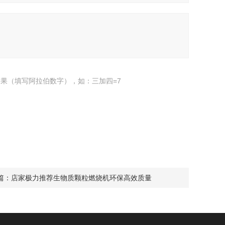
果（填写阿拉伯数字），如：三加四=7
篇：
店家极力推荐生物质颗粒燃烧机环保高效质量