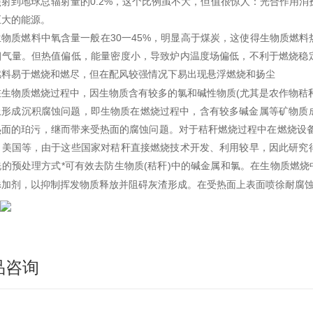
照射到地球总辐射量的0.2%，这个比例虽不大，但值很惊人：光合作用消
巨大的能源。
生物质燃料中氧含量一般在30一45%，明显高于煤炭，这使得生物质燃
烟气量。但热值偏低，能量密度小，导致炉内温度场偏低，不利于燃烧稳
燃料易于燃烧和燃尽，但在配风较强情况下易出现悬浮燃烧和扬尘
在生物质燃烧过程中，因生物质含有较多的氯和碱性物质(尤其是农作物秸
上形成沉积腐蚀问题，即生物质在燃烧过程中，含有较多碱金属等矿物质
热面的珀污，继而带来受热面的腐蚀问题。对于秸秆燃烧过程中在燃烧设备
、美国等，由于这些国家对秸秆直接燃烧技术开发、利用较早，因此研究
的预处理方式*可有效去防生物质(秸秆)中的碱金属和氯。在生物质燃烧
添加剂，以抑制挥发物质释放并阻碍灰渣形成。在受热面上表面喷徐耐腐
品咨询