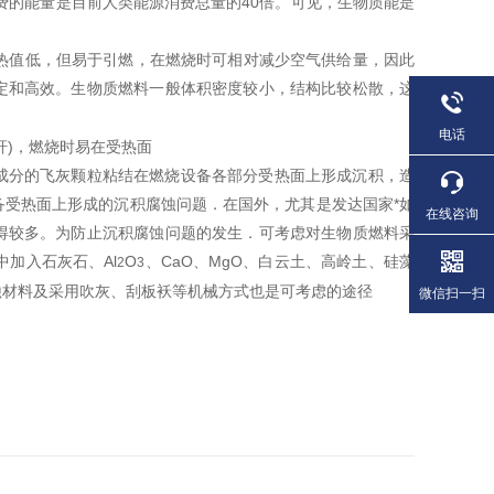
费的能量是目前人类能源消费总量的40倍。可见，生物质能是
料热值低，但易于引燃，在燃烧时可相对减少空气供给量，因此
定和高效。生物质燃料一般体积密度较小，结构比较松散，这
电话
秆)，燃烧时易在受热面
成分的飞灰颗粒粘结在燃烧设备各部分受热面上形成沉积，造
受热面上形成的沉积腐蚀问题．在国外，尤其是发达国家*如
在线咨询
得较多。为防止沉积腐蚀问题的发生．可考虑对生物质燃料采
中加入石灰石、Al
O
、CaO、MgO、白云土、高岭土、硅藻
2
3
蚀材料及采用吹灰、刮板袄等机械方式也是可考虑的途径
微信扫一扫