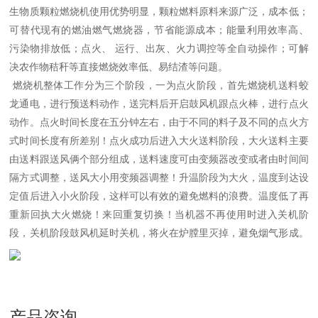
生物质颗粒燃烧机使用优势明显，颗粒燃料原料来源广泛，成本低；
可替代现有的燃油燃气燃烧器，节省能源成本；能量利用效率高、
污染物排放低；点火、 运行、出灰、火力调控等全自动操作；可解
决农作物秸秆等直接燃烧效率低、易结渣等问题。
燃烧机整体工作分为三个阶段，一为点火阶段，首先燃烧机送料蛟
龙通电，进行预送料动作，送完料后开启鼓风机跟点火棒，进行点火
动作。点火时间长度在五分钟左右，由于不同的料子及不同的点火方
式时间长度有所差别！点火成功后进入大火送料阶段，大火送料主要
由送料跟送风俩个部分组成，送料速度可由变频器改变或者由时间间
隔方式调整，送风大小用变频器调整！升温阶段为大火，温度到达设
定值后进入小火阶段，这样可以有效的避免燃料的浪费。温度低了再
重新回执大火燃烧！来回重复切换！当机器不再使用时进入关机阶
段，关机阶段鼓风机延时关机，将火在炉膛里灭掉，避免烟气形成。
产品咨询