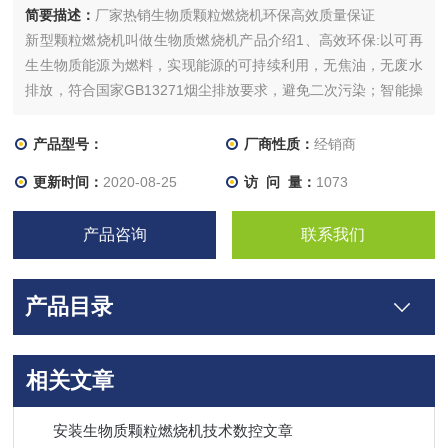
简要描述：
厂家热销生物质颗粒燃烧机环保高效质量保证
新型颗粒燃烧机叫做生物质燃烧机产品介绍1、高效环保:以可再
生生物质能源为燃料，实现能源的可持续利用，无焦油，无废水
排放，符合国家GB13271烟尘排放要求，避免二次污染；智能操
作控制，提高燃烧效率。加上其一体式设计，便于运输与安装。
自动进料，自动点火，自动除灰，自动除焦，加上其一体式设
产品型号：
厂商性质：
经销商
计，便于运输与安装。
更新时间：
2020-08-25
访 问 量：
1073
产品咨询
联系我们
产品目录
相关文章
安装生物质颗粒燃烧机技术数控文章