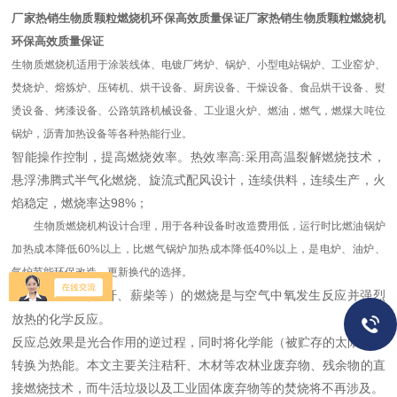
厂家热销生物质颗粒燃烧机环保高效质量保证
厂家热销生物质颗粒燃烧机
环保高效质量保证
生物质燃烧机适用于涂装线体、电镀厂烤炉、锅炉、小型电站锅炉、工业窑炉、
焚烧炉、熔炼炉、压铸机、烘干设备、厨房设备、干燥设备、食品烘干设备、熨
烫设备、烤漆设备、公路筑路机械设备、工业退火炉、燃油，燃气，燃煤大吨位
锅炉，沥青加热设备等各种热能行业。
智能操作控制，提高燃烧效率。热效率高:采用高温裂解燃烧技术，
悬浮沸腾式半气化燃烧、旋流式配风设计，连续供料，连续生产，火
焰稳定，燃烧率达98%；
生物质燃烧机构设计合理，用于各种设备时改造费用低，运行时比燃油锅炉
加热成本降低60%以上，比燃气锅炉加热成本降低40%以上，是电炉、油炉、
气炉节能环保改造、更新换代的选择。
生物质燃料（秸秆、薪柴等）的燃烧是与空气中氧发生反应并强烈
放热的化学反应。
反应总效果是光合作用的逆过程，同时将化学能（被贮存的太阳能）
转换为热能。本文主要关注秸秆、木材等农林业废弃物、残余物的直
接燃烧技术，而牛活垃圾以及工业固体废弃物等的焚烧将不再涉及。