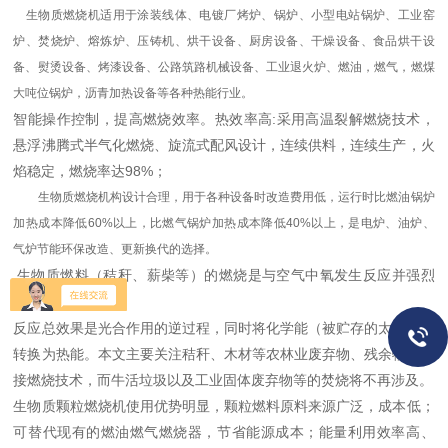
生物质燃烧机适用于涂装线体、电镀厂烤炉、锅炉、小型电站锅炉、工业窑
炉、焚烧炉、熔炼炉、压铸机、烘干设备、厨房设备、干燥设备、食品烘干设
备、熨烫设备、烤漆设备、公路筑路机械设备、工业退火炉、燃油，燃气，燃煤
大吨位锅炉，沥青加热设备等各种热能行业。
智能操作控制，提高燃烧效率。热效率高:采用高温裂解燃烧技术，
悬浮沸腾式半气化燃烧、旋流式配风设计，连续供料，连续生产，火
焰稳定，燃烧率达98%；
生物质燃烧机构设计合理，用于各种设备时改造费用低，运行时比燃油锅炉
加热成本降低60%以上，比燃气锅炉加热成本降低40%以上，是电炉、油炉、
气炉节能环保改造、更新换代的选择。
生物质燃料（秸秆、薪柴等）的燃烧是与空气中氧发生反应并强烈
放热的化学反应。
反应总效果是光合作用的逆过程，同时将化学能（被贮存的太阳能）
转换为热能。本文主要关注秸秆、木材等农林业废弃物、残余物的直
接燃烧技术，而牛活垃圾以及工业固体废弃物等的焚烧将不再涉及。
生物质颗粒燃烧机使用优势明显，颗粒燃料原料来源广泛，成本低；
可替代现有的燃油燃气燃烧器，节省能源成本；能量利用效率高、