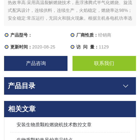
热效率高:采用高温裂解燃烧技术，悬浮沸腾式半气化燃烧、旋流
式配风设计，连续供料，连续生产，火焰稳定，燃烧率达98%；
安全稳定:常压运行，无回火和脱火现象。根据主机各电机功率选
择电源配线，安装控制箱，进行冷态试运行。辅机冷态调试结束
后，点火低负荷热态调试。可以任意生产各种型号生物质燃烧
产品型号：
厂商性质：
经销商
机。智能操作控制，提高燃烧效率
更新时间：
2020-08-25
访 问 量：
1129
产品咨询
联系我们
产品目录
相关文章
安装生物质颗粒燃烧机技术数控文章
生物质颗粒热风炉产品特点