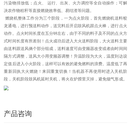
污染物排放低；点火、 运行、出灰、火力调控等全自动操作；可解
决农作物秸秆等直接燃烧效率低、易结渣等问题。
燃烧机整体工作分为三个阶段，一为点火阶段，首先燃烧机送料蛟
龙通电，进行预送料动作，送完料后开启鼓风机跟点火棒，进行点火
动作。点火时间长度在五分钟左右，由于不同的料子及不同的点火方
式时间长度有所差别！点火成功后进入大火送料阶段，大火送料主要
由送料跟送风俩个部分组成，送料速度可由变频器改变或者由时间间
隔方式调整，送风大小用变频器调整！升温阶段为大火，温度到达设
定值后进入小火阶段，这样可以有效的避免燃料的浪费。温度低了再
重新回执大火燃烧！来回重复切换！当机器不再使用时进入关机阶
段，关机阶段鼓风机延时关机，将火在炉膛里灭掉，避免烟气形成。
产品咨询