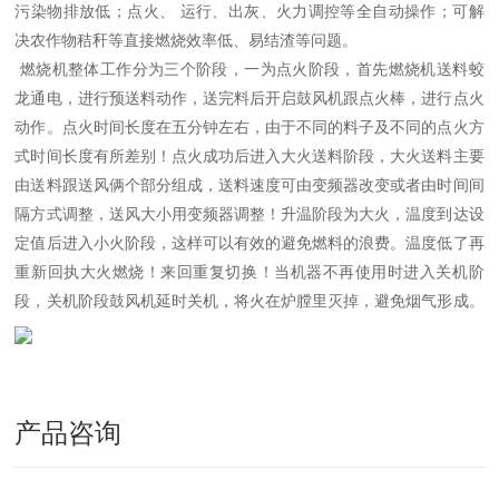
污染物排放低；点火、 运行、出灰、火力调控等全自动操作；可解
决农作物秸秆等直接燃烧效率低、易结渣等问题。
燃烧机整体工作分为三个阶段，一为点火阶段，首先燃烧机送料蛟
龙通电，进行预送料动作，送完料后开启鼓风机跟点火棒，进行点火
动作。点火时间长度在五分钟左右，由于不同的料子及不同的点火方
式时间长度有所差别！点火成功后进入大火送料阶段，大火送料主要
由送料跟送风俩个部分组成，送料速度可由变频器改变或者由时间间
隔方式调整，送风大小用变频器调整！升温阶段为大火，温度到达设
定值后进入小火阶段，这样可以有效的避免燃料的浪费。温度低了再
重新回执大火燃烧！来回重复切换！当机器不再使用时进入关机阶
段，关机阶段鼓风机延时关机，将火在炉膛里灭掉，避免烟气形成。
产品咨询