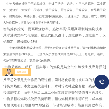
生物质燃烧机适用于涂装线体、电镀厂烤炉、锅炉、小型电站锅炉、工业窑
炉、焚烧炉、熔炼炉、压铸机、烘干设备、厨房设备、干燥设备、食品烘干设
备、熨烫设备、烤漆设备、公路筑路机械设备、工业退火炉、燃油，燃气，燃煤
大吨位锅炉，沥青加热设备等各种热能行业。
智能操作控制，提高燃烧效率。热效率高:采用高温裂解燃烧技术，
悬浮沸腾式半气化燃烧、旋流式配风设计，连续供料，连续生产，火
焰稳定，燃烧率达98%；
生物质燃烧机构设计合理，用于各种设备时改造费用低，运行时比燃油锅炉
加热成本降低60%以上，比燃气锅炉加热成本降低40%以上，是电炉、油炉、
气炉节能环保改造、更新换代的选择。
生物质燃料（秸秆、薪柴等）的燃烧是与空气中氧发生反应并强烈
放热的化学反应。
反应总效果是光合作用的逆过程，同时将化学能（被贮存的太阳能）
转换为热能。本文主要关注秸秆、木材等农林业废弃物、残余物的直
接燃烧技术，而牛活垃圾以及工业固体废弃物等的焚烧将不再涉及。
生物质颗粒燃烧机使用优势明显，颗粒燃料原料来源广泛，成本低；
可替代现有的燃油燃气燃烧器，节省能源成本；能量利用效率高、