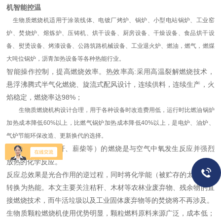
机智能控温
生物质燃烧机适用于涂装线体、电镀厂烤炉、锅炉、小型电站锅炉、工业窑
炉、焚烧炉、熔炼炉、压铸机、烘干设备、厨房设备、干燥设备、食品烘干设
备、熨烫设备、烤漆设备、公路筑路机械设备、工业退火炉、燃油，燃气，燃煤
大吨位锅炉，沥青加热设备等各种热能行业。
智能操作控制，提高燃烧效率。热效率高:采用高温裂解燃烧技术，
悬浮沸腾式半气化燃烧、旋流式配风设计，连续供料，连续生产，火
焰稳定，燃烧率达98%；
生物质燃烧机构设计合理，用于各种设备时改造费用低，运行时比燃油锅炉
加热成本降低60%以上，比燃气锅炉加热成本降低40%以上，是电炉、油炉、
气炉节能环保改造、更新换代的选择。
生物质燃料（秸秆、薪柴等）的燃烧是与空气中氧发生反应并强烈
放热的化学反应。
反应总效果是光合作用的逆过程，同时将化学能（被贮存的太阳能）
转换为热能。本文主要关注秸秆、木材等农林业废弃物、残余物的直
接燃烧技术，而牛活垃圾以及工业固体废弃物等的焚烧将不再涉及。
生物质颗粒燃烧机使用优势明显，颗粒燃料原料来源广泛，成本低；