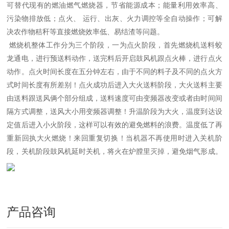
可替代现有的燃油燃气燃烧器，节省能源成本；能量利用效率高、
污染物排放低；点火、 运行、出灰、火力调控等全自动操作；可解
决农作物秸秆等直接燃烧效率低、易结渣等问题。
燃烧机整体工作分为三个阶段，一为点火阶段，首先燃烧机送料蛟
龙通电，进行预送料动作，送完料后开启鼓风机跟点火棒，进行点火
动作。点火时间长度在五分钟左右，由于不同的料子及不同的点火方
式时间长度有所差别！点火成功后进入大火送料阶段，大火送料主要
由送料跟送风俩个部分组成，送料速度可由变频器改变或者由时间间
隔方式调整，送风大小用变频器调整！升温阶段为大火，温度到达设
定值后进入小火阶段，这样可以有效的避免燃料的浪费。温度低了再
重新回执大火燃烧！来回重复切换！当机器不再使用时进入关机阶
段，关机阶段鼓风机延时关机，将火在炉膛里灭掉，避免烟气形成。
产品咨询