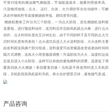
可替代现有的燃油燃气燃烧器，节省能源成本；能量利用效率高、
污染物排放低；点火、 运行、出灰、火力调控等全自动操作；可解
决农作物秸秆等直接燃烧效率低、易结渣等问题。
燃烧机整体工作分为三个阶段，一为点火阶段，首先燃烧机送料蛟
龙通电，进行预送料动作，送完料后开启鼓风机跟点火棒，进行点火
动作。点火时间长度在五分钟左右，由于不同的料子及不同的点火方
式时间长度有所差别！点火成功后进入大火送料阶段，大火送料主要
由送料跟送风俩个部分组成，送料速度可由变频器改变或者由时间间
隔方式调整，送风大小用变频器调整！升温阶段为大火，温度到达设
定值后进入小火阶段，这样可以有效的避免燃料的浪费。温度低了再
重新回执大火燃烧！来回重复切换！当机器不再使用时进入关机阶
段，关机阶段鼓风机延时关机，将火在炉膛里灭掉，避免烟气形成。
产品咨询