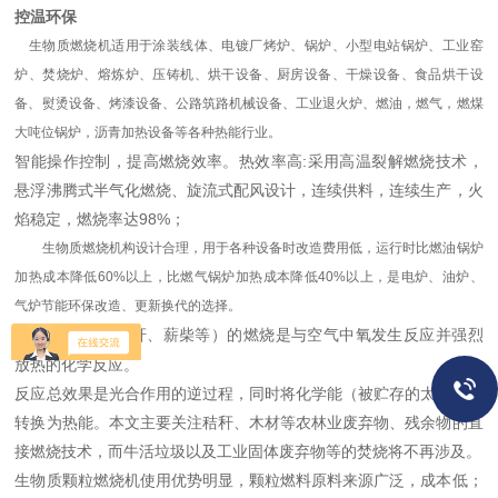
控温环保
生物质燃烧机适用于涂装线体、电镀厂烤炉、锅炉、小型电站锅炉、工业窑
炉、焚烧炉、熔炼炉、压铸机、烘干设备、厨房设备、干燥设备、食品烘干设
备、熨烫设备、烤漆设备、公路筑路机械设备、工业退火炉、燃油，燃气，燃煤
大吨位锅炉，沥青加热设备等各种热能行业。
智能操作控制，提高燃烧效率。热效率高:采用高温裂解燃烧技术，
悬浮沸腾式半气化燃烧、旋流式配风设计，连续供料，连续生产，火
焰稳定，燃烧率达98%；
生物质燃烧机构设计合理，用于各种设备时改造费用低，运行时比燃油锅炉
加热成本降低60%以上，比燃气锅炉加热成本降低40%以上，是电炉、油炉、
气炉节能环保改造、更新换代的选择。
生物质燃料（秸秆、薪柴等）的燃烧是与空气中氧发生反应并强烈
放热的化学反应。
反应总效果是光合作用的逆过程，同时将化学能（被贮存的太阳能）
转换为热能。本文主要关注秸秆、木材等农林业废弃物、残余物的直
接燃烧技术，而牛活垃圾以及工业固体废弃物等的焚烧将不再涉及。
生物质颗粒燃烧机使用优势明显，颗粒燃料原料来源广泛，成本低；