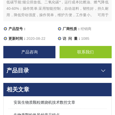
低碳节能:烟尘排放低、二氧化碳*，运行成本比燃油、燃气降低
40-60%；操作简单:采用智能控制，自动送料，韧性好，持久耐
用，降低劳动强度，操作简单，维护方便，工作量小。 可用于
涂装线体，电镀厂烤炉，锅炉改造，工业窑炉，熔炼炉，压铸
机，烘干设备，干燥设备，燃煤炉改造，重工业产品脱水除湿
产品型号：
厂商性质：
经销商
等。
更新时间：
2020-08-22
访 问 量：
1085
产品咨询
联系我们
产品目录
相关文章
安装生物质颗粒燃烧机技术数控文章
生物质颗粒热风炉产品特点