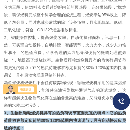
分为三段，使燃料依次通过炉膛内部的预热段，充分燃烧段，*燃烧
段，确保燃料完成整个科学合理的燃烧过程，燃烧率达95%以上，降
低了灰分量，同时也减少后端的除尘设备负担，且实现低硫、低碳、
二氧化碳*，符合 GB1327烟尘排放标准。
2、智能操作控制，提高燃烧效率。自动化操作面板，讯息一目了
然，可实现自动投料，自动排渣，智能调节，火力大小，减少人力输
出和不 的热值浪费，科学合理的风力配备和便捷的微调处理使燃
烧 *，地提高了燃烧效率。生物质颗粒燃烧机具有的热负荷调节范
围更宽的特点：它的热负荷能够在额定负荷的30%-120%范围内快速
调节，具有启动快反应灵敏的特点。
颗粒燃烧机燃烧后不会任何废弃物出现：颗粒燃烧机采用的是高温燃
气直接燃烧的技术，能够使焦油污染燃料通过气态的形式燃烧， 这
样即能解决生物质气化存在焦油含量高的难题，又能避免水洗焦油带
来的水质二次污染；
3、生物质颗粒燃烧机具有的热负荷调节范围更宽的特点：它的热负
荷能够在额定负荷的30%-120%范围内快速调节，具有启动快反应灵
敏的特点；