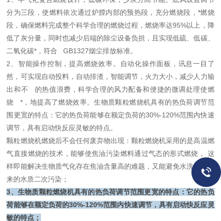
分为三段，使燃料依次通过炉膛内部的预热段，充分燃烧段，*燃烧
段，确保燃料完成整个科学合理的燃烧过程，燃烧率达95%以上，降
低了灰分量，同时也减少后端的除尘设备负担，且实现低硫、低碳、
二氧化碳*，符合 GB1327烟尘排放标准。
2、智能操作控制，提高燃烧效率。自动化操作面板，讯息一目了
然，可实现自动投料，自动排渣，智能调节，火力大小，减少人力输
出和不 的热值浪费，科学合理的风力配备和便捷的微调处理使燃
烧 *，地提高了燃烧效率。生物质颗粒燃烧机具有的热负荷调节范
围更宽的特点：它的热负荷能够在额定负荷的30%-120%范围内快速
调节，具有启动快反应灵敏的特点。
颗粒燃烧机燃烧后不会任何废弃物出现：颗粒燃烧机采用的是高温燃
气直接燃烧的技术，能够使焦油污染燃料通过气态的形式燃烧， 这
样即能解决生物质气化存在焦油含量高的难题，又能避免水洗焦油带
来的水质二次污染；
3、生物质颗粒燃烧机具有的热负荷调节范围更宽的特点：它的热负
荷能够在额定负荷的30%-120%范围内快速调节，具有启动快反应灵
敏的特点；