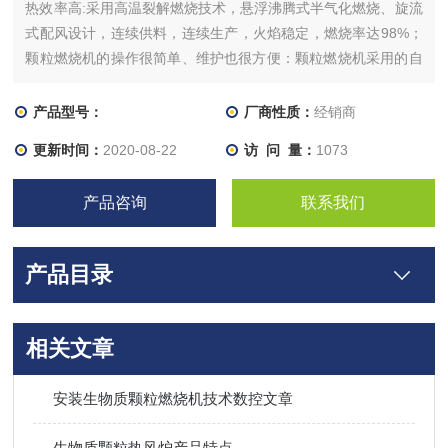
热效率高:采用高温裂解燃烧技术，悬浮沸腾式半气化燃烧、旋流
式配风设计，连续供料，连续生产，火焰稳定，燃烧率达98%；
颗粒燃烧机的操作很简单、维护也很方便：颗粒燃烧机采用的自
动给料，风力除灰，操作简单，工作量小，单人值班即可；
产品型号：
厂商性质：
经销商
更新时间：
2020-08-22
访 问 量：
1073
产品咨询
联系我们
产品目录
相关文章
安装生物质颗粒燃烧机技术数控文章
生物质颗粒热风炉产品特点