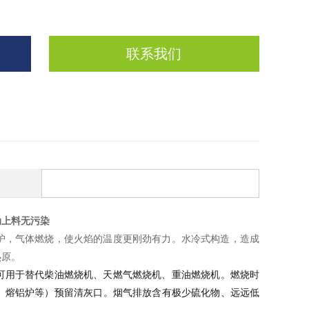
联系我们
动上料无污染
护，气体燃烧，使火焰的温度更刚劲有力。水冷式构造，造成
热原。
可用于替代柴油燃烧机、天燃气燃烧机、重油燃烧机。
燃烧时
、熔铝炉等）预留清灰口。
烟气排放含有极少硫化物、远远低