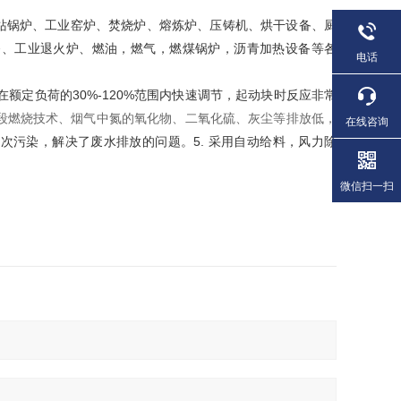
站锅炉、工业窑炉、焚烧炉、熔炼炉、压铸机、烘干设备、厨
备、工业退火炉、燃油，燃气，燃煤锅炉，沥青加热设备等各
电话
在额定负荷的
30%-120%
范围内快速调节，起动块时反应非常
段燃烧技术、烟气中氮的氧化物、二氧化硫、灰尘等排放低，
在线咨询
二次污染，解决了废水排放的问题。
5.
采用自动给料，风力除
微信扫一扫