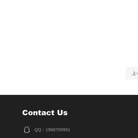
上
Contact Us
QQ：1968709991