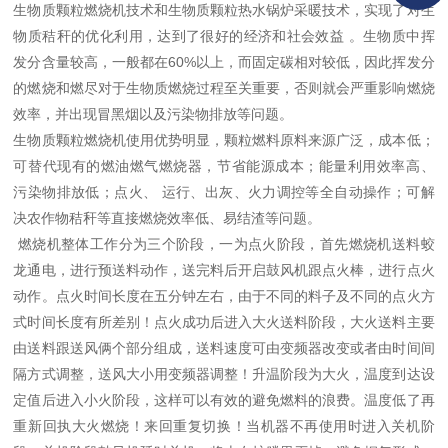
生物质颗粒燃烧机技术和生物质颗粒热水锅炉采暖技术，实现了对生
物质秸秆的优化利用，达到了很好的经济和社会效益 。生物质中挥
发分含量较高，一般都在60%以上，而固定碳相对较低，因此挥发分
的燃烧和燃尽对于生物质燃烧过程至关重要，否则就会严重影响燃烧
效率，并出现冒黑烟以及污染物排放等问题。
生物质颗粒燃烧机使用优势明显，颗粒燃料原料来源广泛，成本低；
可替代现有的燃油燃气燃烧器，节省能源成本；能量利用效率高、
污染物排放低；点火、 运行、出灰、火力调控等全自动操作；可解
决农作物秸秆等直接燃烧效率低、易结渣等问题。
燃烧机整体工作分为三个阶段，一为点火阶段，首先燃烧机送料蛟
龙通电，进行预送料动作，送完料后开启鼓风机跟点火棒，进行点火
动作。点火时间长度在五分钟左右，由于不同的料子及不同的点火方
式时间长度有所差别！点火成功后进入大火送料阶段，大火送料主要
由送料跟送风俩个部分组成，送料速度可由变频器改变或者由时间间
隔方式调整，送风大小用变频器调整！升温阶段为大火，温度到达设
定值后进入小火阶段，这样可以有效的避免燃料的浪费。温度低了再
重新回执大火燃烧！来回重复切换！当机器不再使用时进入关机阶