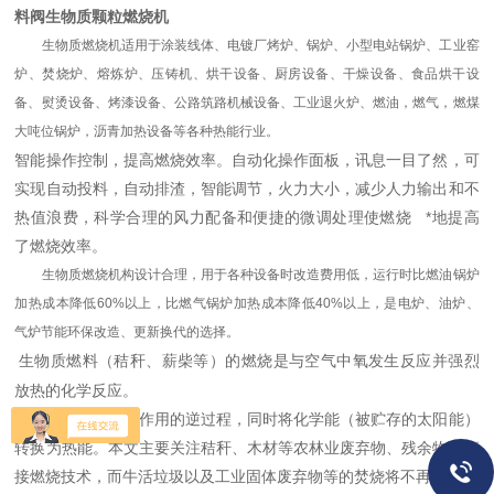
料阀生物质颗粒燃烧机
生物质燃烧机适用于涂装线体、电镀厂烤炉、锅炉、小型电站锅炉、工业窑
炉、焚烧炉、熔炼炉、压铸机、烘干设备、厨房设备、干燥设备、食品烘干设
备、熨烫设备、烤漆设备、公路筑路机械设备、工业退火炉、燃油，燃气，燃煤
大吨位锅炉，沥青加热设备等各种热能行业。
智能操作控制，提高燃烧效率。自动化操作面板，讯息一目了然，可
实现自动投料，自动排渣，智能调节，火力大小，减少人力输出和不
热值浪费，科学合理的风力配备和便捷的微调处理使燃烧 *地提高
了燃烧效率。
生物质燃烧机构设计合理，用于各种设备时改造费用低，运行时比燃油锅炉
加热成本降低60%以上，比燃气锅炉加热成本降低40%以上，是电炉、油炉、
气炉节能环保改造、更新换代的选择。
生物质燃料（秸秆、薪柴等）的燃烧是与空气中氧发生反应并强烈
放热的化学反应。
反应总效果是光合作用的逆过程，同时将化学能（被贮存的太阳能）
转换为热能。本文主要关注秸秆、木材等农林业废弃物、残余物的直
接燃烧技术，而牛活垃圾以及工业固体废弃物等的焚烧将不再涉及。