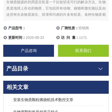
生物质能源的利用是目前是一个比较切实可行的解决方法。生物
质是地球上存在的物质，它包括所有动物、植物和微生物以及由
这些有生命物质派生、排泄和代谢的许多有机质。各种生物质都
具有一定能量。以生物质为载体、由生物质产生的能量便是生物
质能。
产品型号：
厂商性质：
经销商
更新时间：
2020-08-22
访 问 量：
1171
产品咨询
联系我们
产品目录
相关文章
安装生物质颗粒燃烧机技术数控文章
生物质颗粒热风炉产品特点