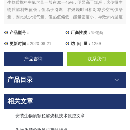
生物质燃料中氧含量一般在30一45%，明显高于煤炭，这使得生
物质燃料热值低，但易于引燃，在燃烧时可相对减少空气供给
量，因此减少烟气量。但热值偏低，能量密度小，导致炉内温度
场偏低，不利于燃烧稳定和高效。生物质燃料一般体积密度较
小，结构比较松散，这使得燃料易于燃烧和燃尽，但在配风较强
产品型号：
厂商性质：
经销商
情况下易出现悬浮燃烧和扬尘
更新时间：
2020-08-21
访 问 量：
1259
产品咨询
联系我们
产品目录
相关文章
安装生物质颗粒燃烧机技术数控文章
生物质颗粒热风炉产品特点