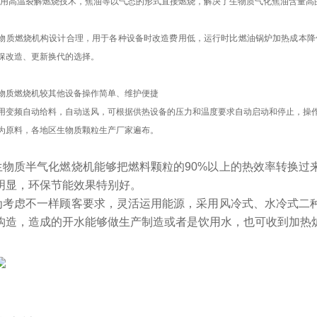
用高温裂解燃烧技术，焦油等以气态的形式直接燃烧，解决了生物质气化焦油含量高
燃烧机构设计合理，用于各种设备时改造费用低，运行时比燃油锅炉加热成本降低6
保改造、更新换代的选择。
燃烧机较其他设备操作简单、维护便捷
频自动给料，自动送风，可根据供热设备的压力和温度要求自动启动和停止，操作
为原料，各地区生物质颗粒生产厂家遍布。
生物质半气化燃烧机能够把燃料颗粒的90%以上的热效率转换过
明显，环保节能效果特别好。
为考虑不一样顾客要求，灵活运用能源，采用风冷式、水冷式二
构造，造成的开水能够做生产制造或者是饮用水，也可收到加热