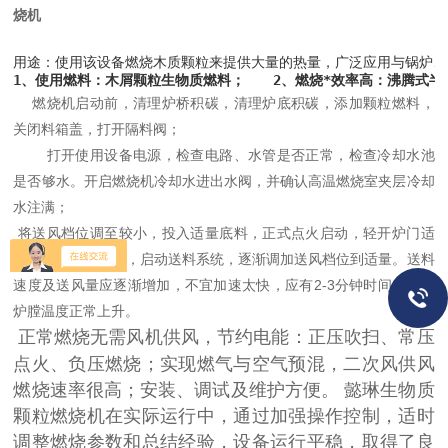
烧机
用途：使用该设备燃烧木质颗粒来提供大量的热量，广泛应用与锅炉、
1、使用燃料：木屑颗粒生物质燃料；　　2、燃烧*效率高：沸腾式半
燃烧机启动前，清理炉桥积碳，清理炉底积碳，添加颗粒燃料，
关闭料箱盖，打开隔料阀；
打开使用设备电源，检查电路、水管是否正常，检查冷却水池
是否够水。开启燃烧机冷却水进出水阀，并确认高温燃烧室夹层冷却
水注满；
将送风档位调至较小，投入适量底料，正式点火启动，轻开炉门适
当送风，关上炉门，启动送料系统，逐渐调加送风档位到适量。送料
速度及送风量应逐渐增加，不宜加速太快，应有2-3分钟时间，以便
炉膛温度正常上升。
正常燃烧无需风机供风，节约电能：正压吹扫、常压
点火、负压燃烧；实现燃气与空气预混，二次风供风
燃烧速率很高；安装、调试及维护方便。 懿琳生物质
颗粒燃烧机在实际运行中，通过加强操作控制，适时
调整燃烧参数和总结经验，设备运行平稳，取得了良