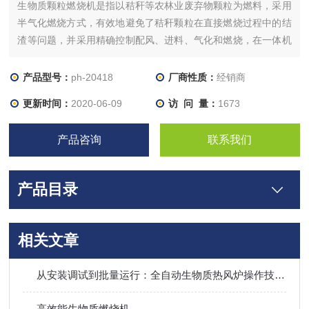
生物质颗粒燃烧机是指以秸秆等农林业废弃物颗粒为燃料，采用
半气化燃烧方式，有效地避免了秸秆颗粒在直接燃烧过程中的结
渣等问题，并采用精确控制配风、进料、气化和燃烧，在一体机
内实现高效清洁燃烧。颗粒燃烧机直接输出高温火焰和烟气、 燃
烧机启动前，清理炉桥积碳，清理炉底积碳，添加颗粒燃料，关
产品型号：
ph-20418
厂商性质：
经销商
闭料箱盖，打开隔料阀；
更新时间：
2020-06-09
访 问 量：
1673
2、 打开使用设备电源，检查电路、水管是否正常，检查冷却
产品咨询
联系我们
产品目录
相关文章
从安装调试到批量运行：全自动生物质热风炉操作技巧、烟气处理及长期稳定运行全攻略
高效能生物质燃烧机