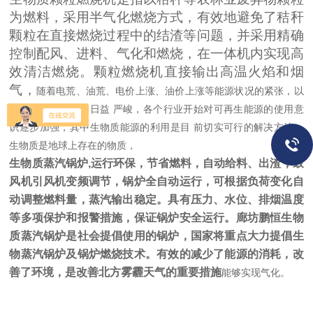
为燃料，采用半气化燃烧方式，
有效地避免了秸秆
颗粒在直接燃烧过程中的结渣等问题，并采用精确
控制配风、进料、气化和燃烧，在一体机内实现高
效清洁燃烧。颗粒燃烧机直接输出高温火焰和烟
气，
随着电荒、油荒、电价上涨、油价上涨等能源状况的紧张，以
及环境污染问题的日益
严峻，各个行业开始对可再生能源的使用意
识逐步加强，其中生物质能源的利用是目
前切实可行的解决方法。
生物质是地球上存在的物质，
生物质蒸汽锅炉
,
运行环保，节省燃料，自动给料、出渣，鼓
风机引风机变频调节，锅炉全自动运行，可根据负荷变化自
动调整燃料量，蒸汽输出稳定。具有压力、水位、排烟温度
等多项保护和报警措施，保证锅炉安全运行。
廊坊鹏恒
生物
质蒸汽锅炉是社会提倡使用的锅炉，国家将重点大力提倡生
物蒸汽锅炉及锅炉燃烧技术。有效的减少了能源的消耗，改
善了环境，是改善北方雾霾天气的重要措施
能够实现气化。