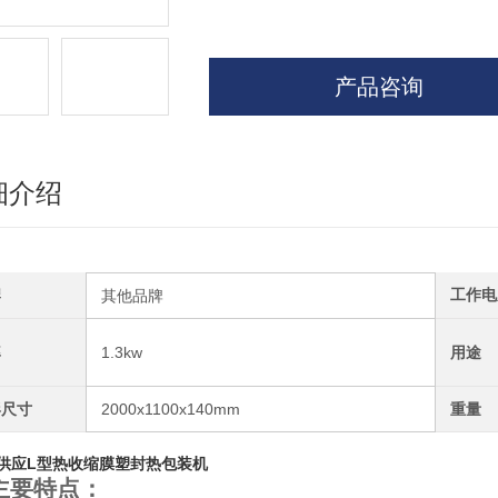
产品咨询
细介绍
牌
工作电
其他品牌
率
1.3kw
用途
形尺寸
2000x1100x140mm
重量
供应L型热收缩膜塑封热包装机
主要特点：