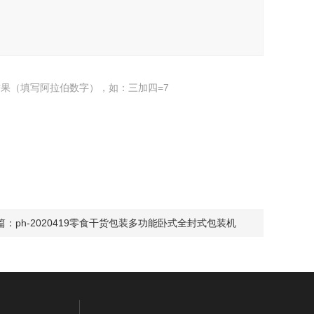
果（填写阿拉伯数字），如：三加四=7
篇：
ph-2020419零食干货包装多功能卧式全封式包装机