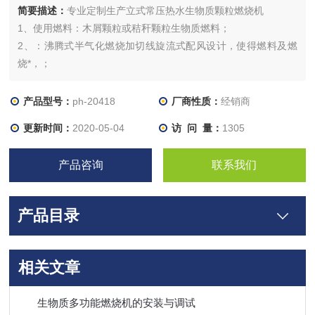
简要描述：
专业定制生产立式常压热水生物质颗粒燃烧机
1、使用燃料：木屑颗粒或秸秆颗粒生物质燃料；
2、：沸腾式半气化燃烧加切线旋流式配风设计，使得燃料及燃
烧*，；
3、：设备在微压状态下运行不发生回火和脱火现象；
4、热负荷 调节范围宽：燃烧机热负荷可在额定负荷的
产品型号：
ph-20418
厂商性质：
经销商
30%-120%范围内快速调节， 起动块反应灵敏；
更新时间：
2020-05-04
访 问 量：
1305
5、无污染环保效益明显：以可再生生物质能源为燃料，实现了
能源的可持续利用。 ；
产品咨询
联系我们
6、无焦油、
产品目录
相关文章
生物质多功能燃烧机的安装与调试