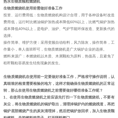
热水生物质颗粒燃烧机
生物质燃烧机使用前需做好准备工作
投资、运行费用低：生物质燃烧机构设计合理，用于各种设备时改造
费用低，运行时比燃油锅炉加热成本降低60%以上，比燃气锅炉加热
成本降低40%以上，是电炉、油炉、气炉节能环保改造、更新换代的
选择。
操作简单、维护方便：采用变频自动给料，风力除灰，操作简单，工
作量小，单人值班即可，生物质燃烧机是广大锅炉企业的选择。
燃料来源广：本燃烧机以木质、木屑颗粒为原料，热值高，且避免了
秸秆颗粒容易发生结焦现象的发生。
生物质燃烧机在使用前一定要做好准备工作，严格准守操作说明，认
真细致的检查需要检验的地方，这样才能确保生物质燃烧机的正常运
转，那么在使用生物质燃烧机之前需要做好哪些准备工作呢？
1、在使用生物质燃烧机之前应该先打扫一下生物质燃烧机，不要有
灰尘，将生物质燃烧机的锅炉取出，清理掉锅炉内的燃烧残渣，再把
锅炉底部燃烧产生的炭灰清理掉，然后把锅炉放回求，加入生物质颗
粒燃料，关闭燃料箱盖子，打开隔料阀门。