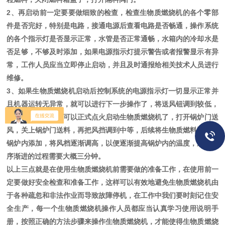
2、再启动前一定要要做细致的检查，检查生物质燃烧机的各个零部
件是否完好，特别是电路，接通电源后查看电路是否畅通，操作系统
的各个指示灯是否显示正常，水管是否正常通畅，水箱内的冷却水是
否足够，不够及时添加，如果电源指示灯提示警告或者报警显示有异
常，工作人员应当立即停止启动，并且及时通报给相关技术人员进行
维修。
3、如果生物质燃烧机启动后控制系统的电源指示灯一切显示正常并
且机器运转无异常，就可以进行下一步操作了，将送风钮调到较低，
然后加入底料，就可以正式点火启动生物质燃烧机了，打开锅炉门送
风，关上锅炉门送料，再把风挡调到中等，后续将生物质燃料逐渐往
锅炉内添加，将风档逐渐调高，以便逐渐提高锅炉内的温度，这个循
序渐进的过程需要大概三分钟。
以上三点就是在使用生物质燃烧机前需要做的准备工作，在使用前一
定要做好安全检查和准备工作，这样可以有效地避免生物质燃烧机由
于各种疏忽和非法作业而导致故障停机，在工作中我们要时刻记住安
全生产，每一个生物质燃烧机操作人员都应当认真学习使用说明手
册，按照正确的方法步骤来操作生物质燃烧机，才能使得生物质燃烧