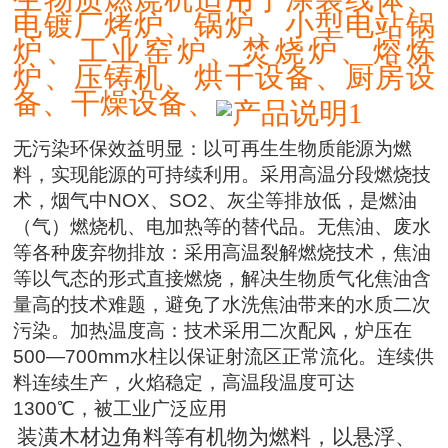
电镀厂烤炉、锅炉、小型电站锅
炉、工业窑炉、焚烧炉、熔炼
炉、压铸机、烘干设备、厨房设
备、干燥设备、
无污染环保效益明显：以可再生生物质能源为燃
料，实现能源的可持续利用。采用高温分段燃烧技
术，烟气中NOX、SO2、灰尘等排放低，是燃油
（气）燃烧机、电加热等的替代品。无焦油、废水
等各种废弃物排放：采用高温裂解燃烧技术，焦油
等以气态的形式直接燃烧，解决生物质气化焦油含
量高的技术难题，避免了水洗焦油带来的水质二次
污染。加热温度高：技术采用二次配风，炉压在
500—700mm水柱以保证射流区正常流化。连续供
料连续生产，火焰稳定，高温段温度可达
1300℃，被工业广泛应用
装潢木材边角料等有机物为燃料，以悬浮、