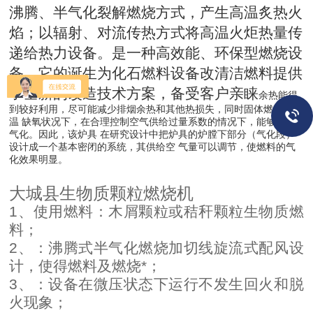
沸腾、半气化裂解燃烧方式，产生高温炙热火
焰；以辐射、对流传热方式将高温火炬热量传
递给热力设备。是一种高效能、环保型燃烧设
备，它的诞生为化石燃料设备改清洁燃料提供
了全新的改造技术方案，备受客户亲睐
余热能得
到较好利用，尽可能减少排烟余热和其他热损失，同时固体燃料在高
温
缺氧状况下，在合理控制空气供给过量系数的情况下，能够实现
气化。因此，该炉具
在研究设计中把炉具的炉膛下部分（气化段）
设计成一个基本密闭的系统，其供给空
气量可以调节，使燃料的气
化效果明显。
大城县生物质颗粒燃烧机
1、使用燃料：木屑颗粒或秸秆颗粒生物质燃
料；
2、：沸腾式半气化燃烧加切线旋流式配风设
计，使得燃料及燃烧*；
3、：设备在微压状态下运行不发生回火和脱
火现象；