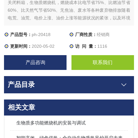
关闭料箱，生物质燃烧机，燃烧成本比电节省75%、比燃油节省
60%、比天然气节省50%、无焦油、废水等各种废弃物排放随着
电荒、油荒、电价上涨、油价上涨等能源状况的紧张，以及环境
污染问题的日益 严峻，各个行业开始对可再生能源的使用意识逐
步加强，其中生物质能源的利用是目 前切实可行的
产品型号：
ph-20418
厂商性质：
经销商
更新时间：
2020-05-02
访 问 量：
1116
产品咨询
联系我们
产品目录
相关文章
生物质多功能燃烧机的安装与调试
智能高效，绿色供热：全自动生物质热风炉开启未来取暖新模式