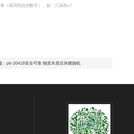
果（填写阿拉伯数字），如：三加四=7
篇：
ph-20418安全可靠 物质木质压块燃烧机