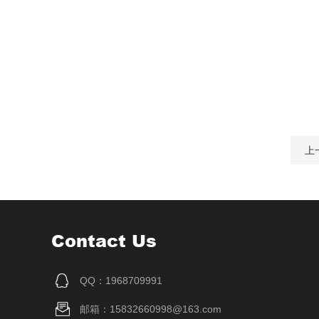
上
Contact Us
QQ：1968709991
邮箱：15832660998@163.com