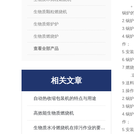
生物质颗粒燃烧机
锅炉
2.
锅炉
生物质熔炉炉
3.
锅炉
生物质燃烧炉
4.
锅炉
作；
查看全部产品
5.
安装
6.
锅炉
7
.
燃烧
.
相关文章
9
.
送料
1.
操作
自动热收缩包装机的特点与用途
2.
锅炉
3.
锅炉
高效能生物质燃烧机
4.
锅炉
作；
生物质水冷燃烧机在排污作业的要求和注意事项
5.
安装