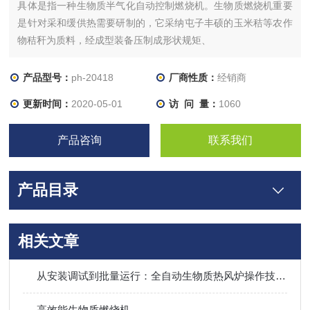
具体是指一种生物质半气化自动控制燃烧机。生物质燃烧机重要
是针对采和缓供热需要研制的，它采纳屯子丰硕的玉米秸等农作
物秸秆为质料，经成型装备压制成形状规矩、
产品型号：
ph-20418
厂商性质：
经销商
更新时间：
2020-05-01
访 问 量：
1060
产品咨询
联系我们
产品目录
相关文章
从安装调试到批量运行：全自动生物质热风炉操作技巧、烟气处理及长期稳定运行全攻略
高效能生物质燃烧机