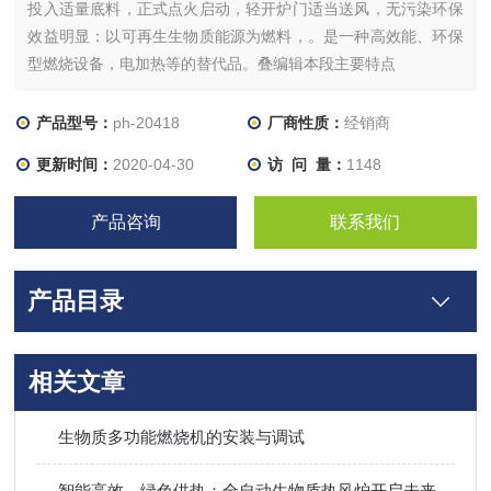
投入适量底料，正式点火启动，轻开炉门适当送风，无污染环保
效益明显：以可再生生物质能源为燃料，。是一种高效能、环保
型燃烧设备，电加热等的替代品。叠编辑本段主要特点
生物质燃烧机，燃烧成本比电节省75%、比燃油节省60%、比天
然气节省50%、比液化气节省40%，且*。生物质燃烧机内胆，采
产品型号：
ph-20418
厂商性质：
经销商
用锆硅结晶，经高压浇注后经高温炉烧制而成，需要在1000℃以
更新时间：
2020-04-30
访 问 量：
1148
上的温度
产品咨询
联系我们
产品目录
相关文章
生物质多功能燃烧机的安装与调试
智能高效，绿色供热：全自动生物质热风炉开启未来取暖新模式