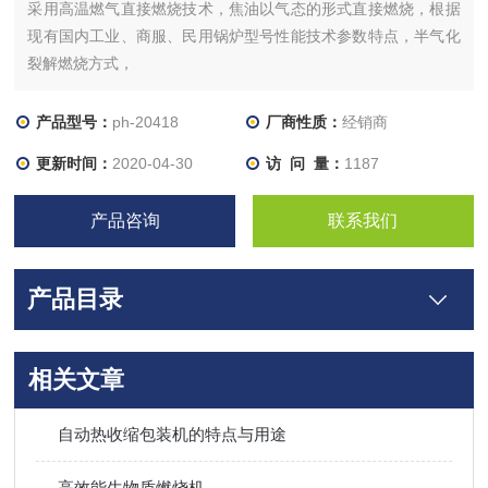
采用高温燃气直接燃烧技术，焦油以气态的形式直接燃烧，根据
现有国内工业、商服、民用锅炉型号性能技术参数特点，半气化
裂解燃烧方式，
6.锅炉设备在运行时必须有专人值守；
7.燃烧机外观应在使用后，定期清扫表面积木粉尘，以避免引燃
产品型号：
ph-20418
厂商性质：
经销商
发生火灾；
更新时间：
2020-04-30
访 问 量：
1187
8.送风机鼓风叶片，应定期用高压空气清洁，避免长期积灰影响
送风量或造成噪音；
产品咨询
联系我们
9.送料轴承应定期打黄油，以保证轴承润滑不卡死；
产品目录
相关文章
自动热收缩包装机的特点与用途
高效能生物质燃烧机