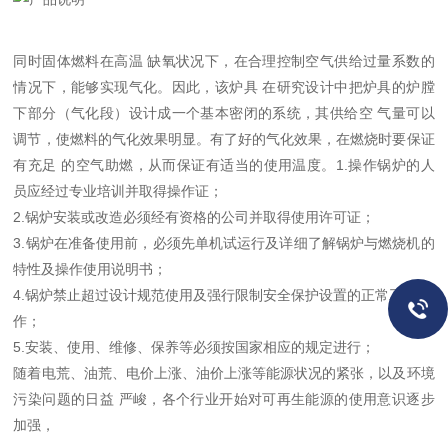
同时固体燃料在高温
缺氧状况下，在合理控制空气供给过量系数的
情况下，能够实现气化。因此，该炉具
在研究设计中把炉具的炉膛
下部分（气化段）设计成一个基本密闭的系统，其供给空
气量可以
调节，使燃料的气化效果明显。有了好的气化效果，在燃烧时要保证
有充足
的空气助燃，从而保证有适当的使用温度。
1.
操作锅炉的人
员应经过专业培训并取得操作证；
2.
锅炉安装或改造必须经有资格的公司并取得使用许可证；
3.
锅炉在准备使用前，必须先单机试运行及详细了解锅炉与燃烧机的
特性及操作使用说明书；
4.
锅炉禁止超过设计规范使用及强行限制安全保护设置的正常工
作；
5.
安装、使用、维修、保养等必须按国家相应的规定进行；
随着电荒、油荒、电价上涨、油价上涨等能源状况的紧张，以及环境
污染问题的日益
严峻，各个行业开始对可再生能源的使用意识逐步
加强，