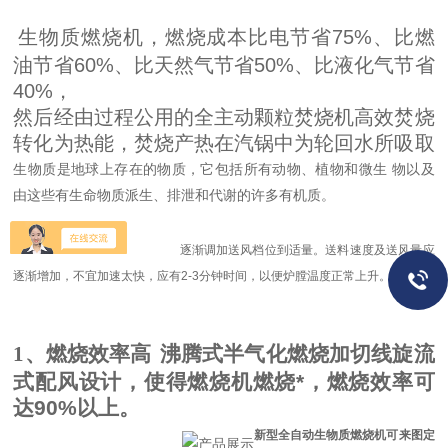
生物质燃烧机，燃烧成本比电节省
75%
、比燃
油节省
60%
、比天然气节省
50%
、比液化气节省
40%
，
然后经由过程公用的全主动颗粒焚烧机高效焚烧
转化为热能，焚烧产热在汽锅中为轮回水所吸取
生物质是地球上存在的物质，它包括所有动物、植物和微生
物以及
由这些有生命物质派生、排泄和代谢的许多有机质。
逐渐调加送风档位到适量。送料速度及送风量应
逐渐增加，不宜加速太快，应有
2-3
分钟时间，以便炉膛温度正常上升。
1
、燃烧效率高
沸腾式半气化燃烧加切线旋流
式配风设计，使得燃烧机燃烧*，燃烧效率可
达
90%
以上。
新型全自动生物质燃烧机可来图定