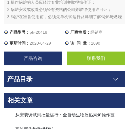
1.操作锅炉的人员应经过专业培训并取得操作证；
2.锅炉安装或改造必须经有资格的公司并取得使用许可证；
3.锅炉在准备使用前，必须先单机试运行及详细了解锅炉与燃烧
机的特性及操作使用说明书；
4.锅炉禁止超过设计规范使用及强行限制安全保护设置的正常工
产品型号：
ph-20418
厂商性质：
经销商
作；
更新时间：
2020-04-29
访 问 量：
1090
5.安装、使用、维修、保养等必须按国家相应的规定进行；
6.锅炉设备在运行时必须有专人值守；
产品咨询
联系我们
7.燃烧机
产品目录
相关文章
从安装调试到批量运行：全自动生物质热风炉操作技巧、烟气处理及长期稳定运行全攻略
高效能生物质燃烧机