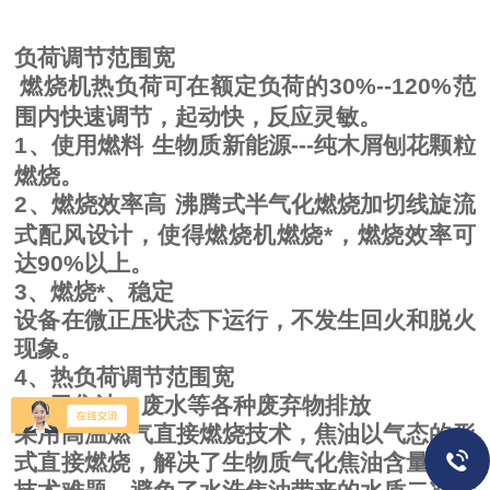
负荷调节范围宽
燃烧机热负荷可在额定负荷的
30%--120%
范
围内快速调节，起动快，反应灵敏。
1
、使用燃料
生物质新能源
---
纯木屑刨花颗粒
燃烧。
2
、燃烧效率高
沸腾式半气化燃烧加切线旋流
式配风设计，使得燃烧机燃烧*，燃烧效率可
达
90%
以上。
3
、燃烧*、稳定
设备在微正压状态下运行，不发生回火和脱火
现象。
4
、热负荷调节范围宽
5
、无焦油、废水等各种废弃物排放
采用高温燃气直接燃烧技术，焦油以气态的形
式直接燃烧，解决了生物质气化焦油含量高的