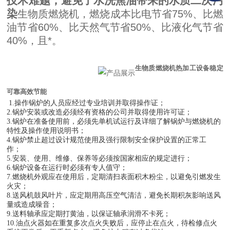
技术难题，避免了水洗焦油带来的水质二次污
染
生物质燃烧机，燃烧成本比电节省
75%
、比燃
油节省
60%
、比天然气节省
50%
、比液化气节省
40%
，且*。
生物质燃烧机热加工设备稳定
可靠高效节能
1.
操作锅炉的人员应经过专业培训并取得操作证；
2.
锅炉安装或改造必须经有资格的公司并取得使用许可证；
3.
锅炉在准备使用前，必须先单机试运行及详细了解锅炉与燃烧机的
特性及操作使用说明书；
4.
锅炉禁止超过设计规范使用及强行限制安全保护设置的正常工
作；
5.
安装、使用、维修、保养等必须按国家相应的规定进行；
6.
锅炉设备在运行时必须有专人值守；
7
.
燃烧机外观应在使用后，定期清扫表面积木粉尘，以避免引燃发生
火灾；
8
.
送风机鼓风叶片，应定期用高压空气清洁，避免长期积灰影响送风
量或造成噪音；
9
.
送料轴承应定期打黄油，以保证轴承润滑不卡死；
1
0
.
油点火器如在重复多次点火失败后，应停止在点火，待检修点火